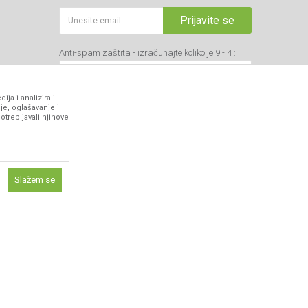
Prijavite se
Anti-spam zaštita - izračunajte koliko je 9 - 4 :
ja i analizirali
je, oglašavanje i
otrebljavali njihove
VIBER I SMS NEWSLETTER
Prijavite se
Slažem se
PRATITE NAS
ne funkcije kao
isti kolačiće
ismo omogućili
 iskustvo.