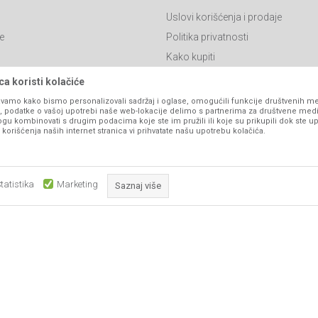
Uslovi korišćenja i prodaje
e
Politika privatnosti
Kako kupiti
Isporuka
a koristi kolačiće
Click & Collect
vamo kako bismo personalizovali sadržaj i oglase, omogućili funkcije društvenih medi
ko, podatke o vašoj upotrebi naše web-lokacije delimo s partnerima za društvene medi
Načini plaćanja
ogu kombinovati s drugim podacima koje ste im pružili ili koje su prikupili dok ste up
orišćenja naših internet stranica vi prihvatate našu upotrebu kolačića.
itanja
Plaćanje karticama
Web kredit Raiffeisen banke
l
Pravo na odustajanje
tatistika
Marketing
Saznaj više
Reklamacije
Povraćaj sredstava
Obavezni kolačići čine stranicu upotrebljivom omogućavajući osnov
Zamena artikala
što su navigacija stranicom i pristup zaštićenim područjima. Sajt kor
koji su nužni za ispravno funkcioniranje naše web stranice kako b
pojedine tehničke funkcije i tako Vam osigurali pozitivno korisničko