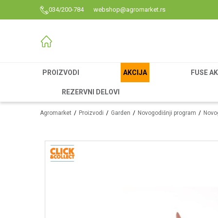
034/200-784
webshop@agromarket.rs
PROIZVODI
AKCIJA
FUSE AK
REZERVNI DELOVI
Agromarket
Proizvodi
Garden
Novogodišnji program
Novog