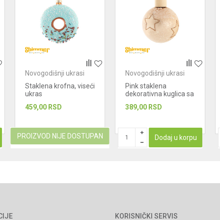
Novogodišnji ukrasi
Novogodišnji ukrasi
Staklena krofna, viseći
Pink staklena
ukras
dekorativna kuglica sa
dodatkom drveta, 8
459,00
RSD
389,00
RSD
cm
PROIZVOD NIJE DOSTUPAN
Dodaj u korpu
CIJE
KORISNIČKI SERVIS