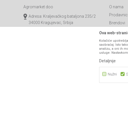
Agromarket doo
O nama
Prodavnic
Adresa: Kraljevačkog bataljona 235/2
34000 Kragujevac, Srbija
Brendovi
Katalozi
webshop@agromarket.rs
Ova web-stranic
Saradnja
Kolačiće upotreblja
034/200-784
saobraćaj. Isto ta
Blog
analizu, a oni ih m
PIB: 102135221
usluge. Nastavkom k
Najčešća p
Matični broj: 07593252
Detaljnije
Kontakt
B2B Porta
Nužni
S
Nužni
Statistika
Marketing