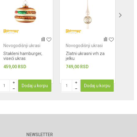
Novogodišnji ukrasi
Novogodišnji ukrasi
Novo
Stakleni hamburger,
Zlatni ukrasni vrh za
Stak
viseći ukras
jelku
jelk
459,00
RSD
749,00
RSD
459
PROIZ
Dodaj u korpu
Dodaj u korpu
NEWSLETTER