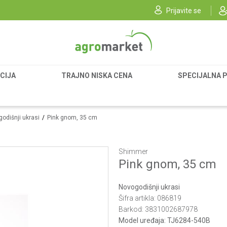
Prijavite se
CIJA
TRAJNO NISKA CENA
SPECIJALNA 
odišnji ukrasi
Pink gnom, 35 cm
Shimmer
Pink gnom, 35 cm
Novogodišnji ukrasi
Šifra artikla:
086819
Barkod:
3831002687978
Model uređaja:
TJ6284-540B