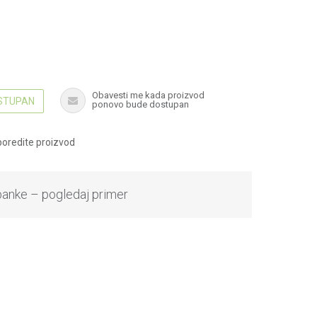
Obavesti me kada proizvod
OSTUPAN
ponovo bude dostupan
oredite proizvod
banke – pogledaj primer