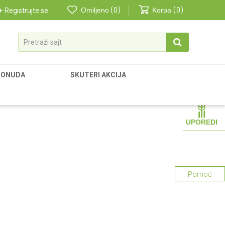
Omiljeno
0
Korpa
0
Registrujte se
Pretraži sajt
PONUDA
SKUTERI AKCIJA
UPOREDI
Pomoć