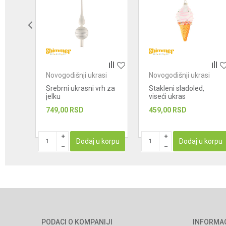
POŠALJI
si
Novogodišnji ukrasi
Novogodišnji ukrasi
iseći
Srebrni ukrasni vrh za
Stakleni sladoled,
jelku
viseći ukras
749,00
RSD
459,00
RSD
STUPAN
Dodaj u korpu
Dodaj u korpu
PODACI O KOMPANIJI
INFORMA