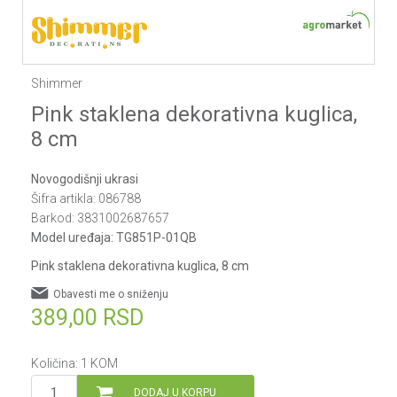
Shimmer
Pink staklena dekorativna kuglica,
8 cm
Novogodišnji ukrasi
Šifra artikla:
086788
Barkod:
3831002687657
Model uređaja:
TG851P-01QB
Pink staklena dekorativna kuglica, 8 cm
Obavesti me o sniženju
389,00
RSD
Količina:
1
KOM
DODAJ U KORPU