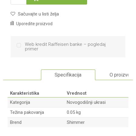
Sačuvajte u listi želja
Uporedite proizvod
Web kredit Raiffeisen banke – pogledaj
primer
Specifikacija
O proizvodu
Karakteristika
Vrednost
Kategorija
Novogodišnji ukrasi
Težina pakovanja
0.05 kg
Brend
Shimmer
Ime/Nadimak