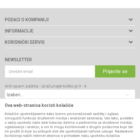
PODACI O KOMPANIJI
Agromarket doo
INFORMACIJE
Adresa: Kraljevačkog bataljona 235/2
O nama
KORISNIČKI SERVIS
34000 Kragujevac, Srbija
Prodavnice
Uslovi korišćenja i prodaje
webshop@agromarket.rs
Brendovi
NEWSLETTER
Politika privatnosti
Katalozi
034/200-784
Kako kupiti
Prijavite se
Saradnja
PIB: 102135221
Isporuka
Blog
Anti-spam zaštita - izračunajte koliko je 9 - 4 :
Click & Collect
Matični broj: 07593252
Najčešća pitanja
Načini plaćanja
Kontakt
Plaćanje karticama
Ova web-stranica koristi kolačiće
B2B Portal
Web kredit Raiffeisen banke
Kolačiće upotrebljavamo kako bismo personalizovali sadržaj i oglase,
VIBER I SMS NEWSLETTER
omogućili funkcije društvenih medija i analizirali saobraćaj. Isto tako, podatke
Pravo na odustajanje
o vašoj upotrebi naše web-lokacije delimo s partnerima za društvene medije,
oglašavanje i analizu, a oni ih mogu kombinovati s drugim podacima koje ste
Prijavite se
Reklamacije
im pružili ili koje su prikupili dok ste upotrebljavali njihove usluge. Nastavkom
korišćenja naših internet stranica vi prihvatate našu upotrebu kolačića.
Povraćaj sredstava