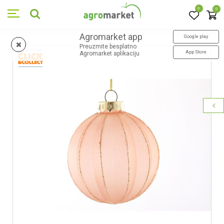
0
0
Agromarket app
Google play
Preuzmite besplatno
App Store
Agromarket aplikaciju