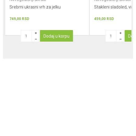
Srebrni ukrasni vrh za jelku
Stakleni sladoled, vise
749,00
RSD
459,00
RSD
Dodaj u korpu
Dod