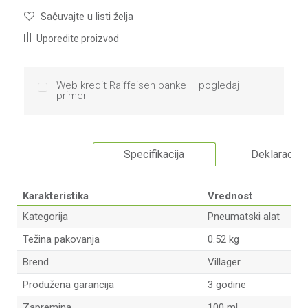
Sačuvajte u listi želja
Uporedite proizvod
Web kredit Raiffeisen banke – pogledaj
primer
Specifikacija
Deklaracija
Karakteristika
Vrednost
Kategorija
Pneumatski alat
Težina pakovanja
0.52 kg
Brend
Villager
Produžena garancija
3 godine
Zapremina
100 ml