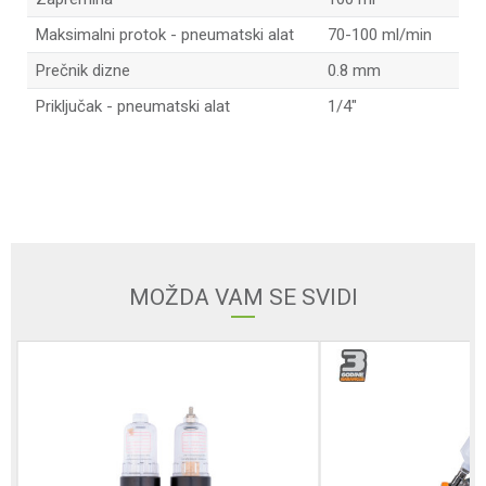
Maksimalni protok - pneumatski alat
70-100 ml/min
Prečnik dizne
0.8 mm
Priključak - pneumatski alat
1/4"
Ime/Nadimak
Email
MOŽDA VAM SE SVIDI
Poruka