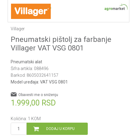
1
2
3
4
5
Villager
Pneumatski pištolj za farbanje
Villager VAT VSG 0801
Pneumatski alat
Šifra artikla:
088496
Barkod:
8605032641157
Model uređaja:
VAT VSG 0801
Obavesti me o sniženju
1.999,00
RSD
Količina:
1
KOM
DODAJ U KORPU