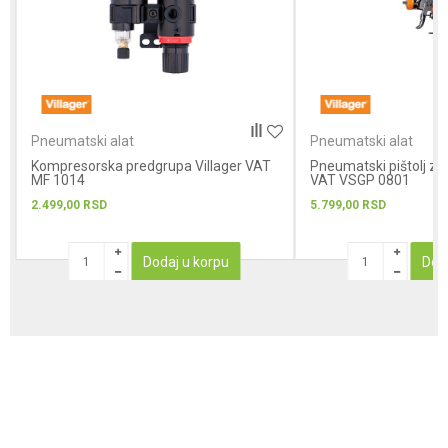
POŠALJI
Pneumatski alat
Pneumatski alat
Kompresorska predgrupa Villager VAT
Pneumatski pištolj za 
MF 1014
VAT VSGP 0801
2.499,00
RSD
5.799,00
RSD
Dodaj u korpu
Dod