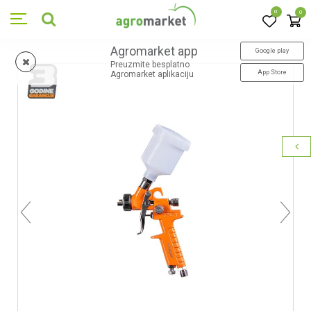
0
0
Agromarket app
Google play
Preuzmite besplatno
App Store
Agromarket aplikaciju