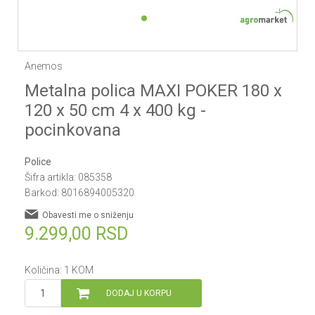
1
2
Anemos
Metalna polica MAXI POKER 180 x
120 x 50 cm 4 x 400 kg -
pocinkovana
Police
Šifra artikla:
085358
Barkod:
8016894005320
Obavesti me o sniženju
9.299,00
RSD
Količina:
1
KOM
DODAJ U KORPU