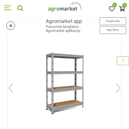
0
0
Agromarket app
Google play
Preuzmite besplatno
App Store
Agromarket aplikaciju