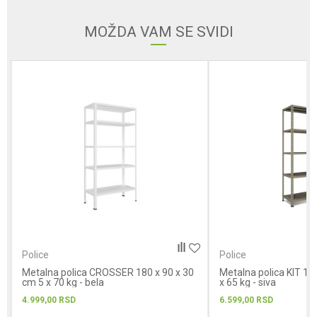
Email
MOŽDA VAM SE SVIDI
Poruka
POŠALJI
Police
Police
Metalna polica CROSSER 180 x 90 x 30
Metalna polica KIT 18
cm 5 x 70 kg - bela
x 65 kg - siva
4.999,00
RSD
6.599,00
RSD