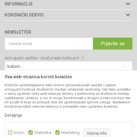
Agromarket doo
INFORMACIJE
Adresa: Kraljevačkog bataljona 235/2
O nama
KORISNIČKI SERVIS
34000 Kragujevac, Srbija
Prodavnice
Uslovi korišćenja i prodaje
webshop@agromarket.rs
Brendovi
NEWSLETTER
Politika privatnosti
Katalozi
034/200-784
Kako kupiti
Prijavite se
Saradnja
PIB: 102135221
Isporuka
Blog
Anti-spam zaštita - izračunajte koliko je 6 - 1 :
Click & Collect
Matični broj: 07593252
Najčešća pitanja
Načini plaćanja
Kontakt
Plaćanje karticama
Ova web-stranica koristi kolačiće
B2B Portal
Web kredit Raiffeisen banke
Kolačiće upotrebljavamo kako bismo personalizovali sadržaj i oglase,
VIBER I SMS NEWSLETTER
omogućili funkcije društvenih medija i analizirali saobraćaj. Isto tako, podatke
Pravo na odustajanje
o vašoj upotrebi naše web-lokacije delimo s partnerima za društvene medije,
oglašavanje i analizu, a oni ih mogu kombinovati s drugim podacima koje ste
Prijavite se
Reklamacije
im pružili ili koje su prikupili dok ste upotrebljavali njihove usluge. Nastavkom
korišćenja naših internet stranica vi prihvatate našu upotrebu kolačića.
Povraćaj sredstava
Detaljnije
PRATITE NAS
Zamena artikala
Nužni
Statistika
Marketing
Saznaj više