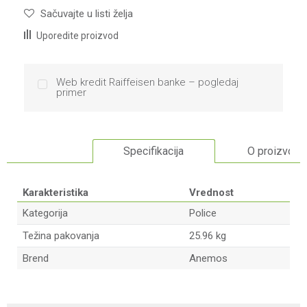
Sačuvajte u listi želja
Uporedite proizvod
Web kredit Raiffeisen banke – pogledaj
primer
Specifikacija
O proizvodu
Karakteristika
Vrednost
Kategorija
Police
Težina pakovanja
25.96 kg
Brend
Anemos
Ime/Nadimak