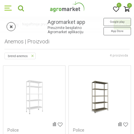
0
0
Agromarket app
Google play
Sortiraj
Filteri
Preuzmite besplatno
App Store
Agromarket aplikaciju
Anemos | Proizvodi
4
proizvoda
brend-anemos
Police
Police