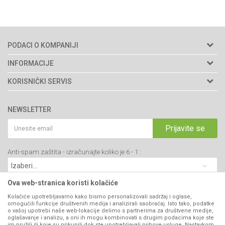
PODACI O KOMPANIJI
Agromarket doo
INFORMACIJE
Adresa: Kraljevačkog bataljona 235/2
O nama
KORISNIČKI SERVIS
34000 Kragujevac, Srbija
Prodavnice
Uslovi korišćenja i prodaje
webshop@agromarket.rs
Brendovi
NEWSLETTER
Politika privatnosti
Katalozi
034/200-784
Kako kupiti
Prijavite se
Saradnja
PIB: 102135221
Isporuka
Blog
Anti-spam zaštita - izračunajte koliko je 6 - 1 :
Click & Collect
Matični broj: 07593252
Najčešća pitanja
Načini plaćanja
Kontakt
Plaćanje karticama
Ova web-stranica koristi kolačiće
B2B Portal
Web kredit Raiffeisen banke
Kolačiće upotrebljavamo kako bismo personalizovali sadržaj i oglase,
VIBER I SMS NEWSLETTER
omogućili funkcije društvenih medija i analizirali saobraćaj. Isto tako, podatke
Pravo na odustajanje
o vašoj upotrebi naše web-lokacije delimo s partnerima za društvene medije,
oglašavanje i analizu, a oni ih mogu kombinovati s drugim podacima koje ste
Prijavite se
Reklamacije
im pružili ili koje su prikupili dok ste upotrebljavali njihove usluge. Nastavkom