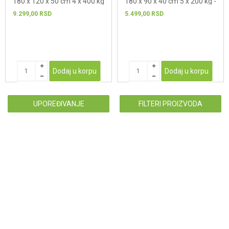
180 x 120 x 50 cm 4 x 400 kg
180 x 90 x 40 cm 5 x 200 kg -
- pocinkovana
pocinkovana
9.299,00
RSD
5.499,00
RSD
Dodaj u korpu
Dodaj u korpu
UPOREĐIVANJE
FILTERI PROIZVODA