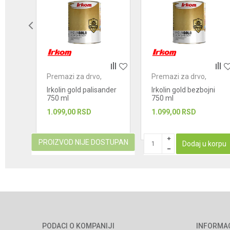
POŠALJI
Premazi za drvo,
Premazi za drvo,
metal i kamen
metal i kamen
goni
Irkolin gold palisander
Irkolin gold bezbojni
750 ml
750 ml
1.099,00
RSD
1.099,00
RSD
STUPAN
PROIZVOD NIJE DOSTUPAN
Dodaj u korpu
PODACI O KOMPANIJI
INFORMA