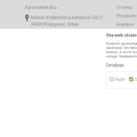
Agromarket doo
O nama
Prodavnic
Adresa: Kraljevačkog bataljona 235/2
34000 Kragujevac, Srbija
Brendovi
Katalozi
webshop@agromarket.rs
Ova web-stranic
Saradnja
Kolačiće upotreblja
034/200-784
saobraćaj. Isto ta
Blog
analizu, a oni ih m
PIB: 102135221
usluge. Nastavkom k
Najčešća p
Matični broj: 07593252
Detaljnije
Kontakt
B2B Porta
Nužni
S
Nužni
Statistika
Marketing