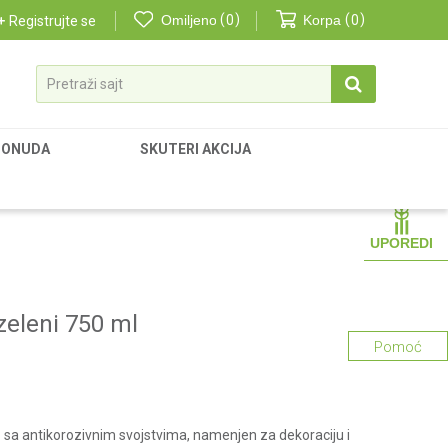
Omiljeno
0
Korpa
0
Registrujte se
Pretraži sajt
PONUDA
SKUTERI AKCIJA
UPOREDI
zeleni 750 ml
Pomoć
z sa antikorozivnim svojstvima, namenjen za dekoraciju i