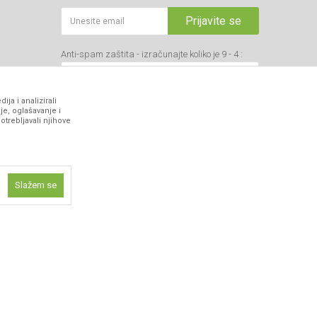
Prijavite se
Anti-spam zaštita - izračunajte koliko je 9 - 4 :
ja i analizirali
je, oglašavanje i
otrebljavali njihove
VIBER I SMS NEWSLETTER
Prijavite se
Slažem se
PRATITE NAS
ne funkcije kao
isti kolačiće
ismo omogućili
 iskustvo.