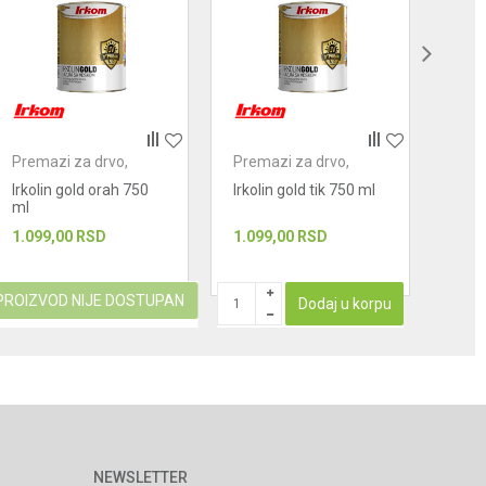
Premazi za drvo,
Premazi za drvo,
Prem
metal i kamen
metal i kamen
meta
Irkolin gold orah 750
Irkolin gold tik 750 ml
Irko
ml
1.099,00
RSD
1.099,00
RSD
1.44
PROIZVOD NIJE DOSTUPAN
Dodaj u korpu
NEWSLETTER