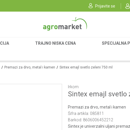
Prijavite se
CIJA
TRAJNO NISKA CENA
SPECIJALNA 
Premazi za drvo, metal i kamen
Sintex emajl svetlo zeleni 750 ml
Irkom
Sintex emajl svetlo 
Premazi za drvo, metal i kamen
Šifra artikla:
085811
Barkod:
8606006452212
Sintex je univerzalni uljani prema