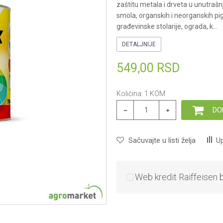
zaštitu metala i drveta u unutrašnj
smola, organskih i neorganskih pi
građevinske stolarije, ograda, k
...
DETALJNIJE
549,00
RSD
Količina:
1
KOM
DO
Sačuvajte u listi želja
Up
Web kredit Raiffeisen 