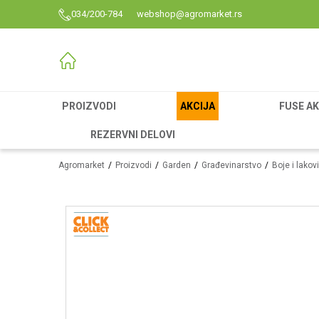
034/200-784
webshop@agromarket.rs
PROIZVODI
AKCIJA
FUSE AK
REZERVNI DELOVI
Agromarket
Proizvodi
Garden
Građevinarstvo
Boje i lakovi