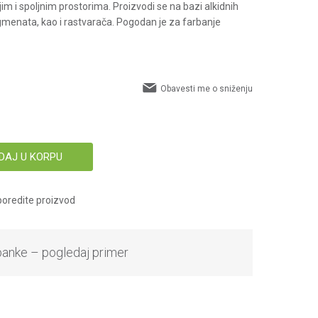
im i spoljnim prostorima. Proizvodi se na bazi alkidnih
gmenata, kao i rastvarača. Pogodan je za farbanje
Obavesti me o sniženju
DAJ U KORPU
oredite proizvod
banke – pogledaj primer