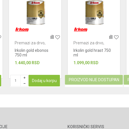
Premazi za drvo,
Premazi za drvo,
metal i kamen
metal i kamen
Irkolin gold ebonos
Irkolin gold hrast 750
750 ml
ml
1.440,00
RSD
1.099,00
RSD
PROIZVOD NIJE DOSTUPAN
Dodaj u korpu
CIJE
KORISNIČKI SERVIS