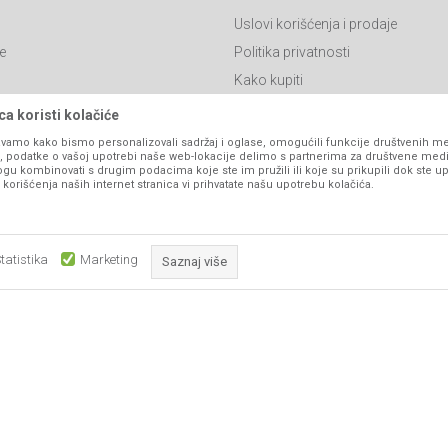
Uslovi korišćenja i prodaje
e
Politika privatnosti
Kako kupiti
Isporuka
a koristi kolačiće
Click & Collect
vamo kako bismo personalizovali sadržaj i oglase, omogućili funkcije društvenih medi
ko, podatke o vašoj upotrebi naše web-lokacije delimo s partnerima za društvene medi
Načini plaćanja
ogu kombinovati s drugim podacima koje ste im pružili ili koje su prikupili dok ste up
orišćenja naših internet stranica vi prihvatate našu upotrebu kolačića.
itanja
Plaćanje karticama
Web kredit Raiffeisen banke
l
Pravo na odustajanje
tatistika
Marketing
Saznaj više
Reklamacije
Povraćaj sredstava
Obavezni kolačići čine stranicu upotrebljivom omogućavajući osnov
Zamena artikala
što su navigacija stranicom i pristup zaštićenim područjima. Sajt kor
koji su nužni za ispravno funkcioniranje naše web stranice kako b
pojedine tehničke funkcije i tako Vam osigurali pozitivno korisničko