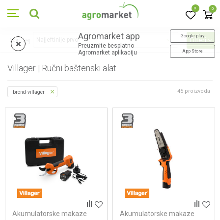
0
0
Agromarket app
Google play
Sortiraj
Filteri
Preuzmite besplatno
App Store
Agromarket aplikaciju
Villager | Ručni baštenski alat
45
proizvoda
brend-villager
Akumulatorske makaze
Akumulatorske makaze