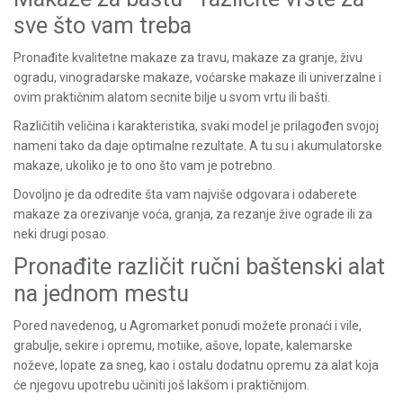
sve što vam treba
Pronađite kvalitetne makaze za travu, makaze za granje, živu
ogradu, vinogradarske makaze, voćarske makaze ili univerzalne i
ovim praktičnim alatom secnite bilje u svom vrtu ili bašti.
Različitih veličina i karakteristika, svaki model je prilagođen svojoj
nameni tako da daje optimalne rezultate. A tu su i akumulatorske
makaze, ukoliko je to ono što vam je potrebno.
Dovoljno je da odredite šta vam najviše odgovara i odaberete
makaze za orezivanje voća, granja, za rezanje žive ograde ili za
neki drugi posao.
Pronađite različit ručni baštenski alat
na jednom mestu
Pored navedenog, u Agromarket ponudi možete pronaći i vile,
grabulje, sekire i opremu, motiike, ašove, lopate, kalemarske
noževe, lopate za sneg, kao i ostalu dodatnu opremu za alat koja
će njegovu upotrebu učiniti još lakšom i praktičnijom.