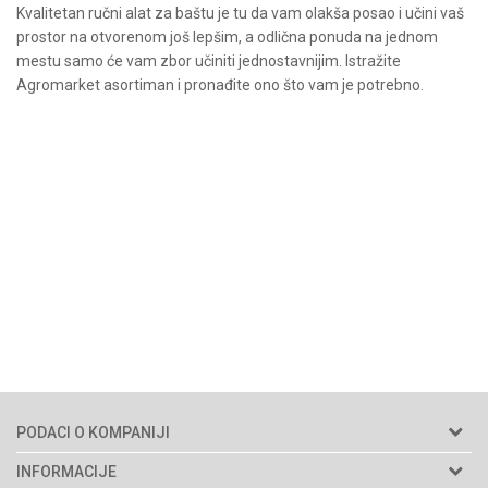
Kvalitetan ručni alat za baštu je tu da vam olakša posao i učini vaš
prostor na otvorenom još lepšim, a odlična ponuda na jednom
mestu samo će vam zbor učiniti jednostavnijim. Istražite
Agromarket asortiman i pronađite ono što vam je potrebno.
PODACI O KOMPANIJI
Agromarket doo
INFORMACIJE