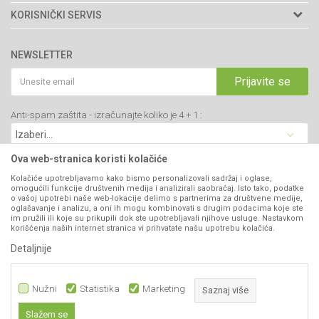
Adresa: Kraljevačkog bataljona 235/2
O nama
KORISNIČKI SERVIS
34000 Kragujevac, Srbija
Prodavnice
Uslovi korišćenja i prodaje
webshop@agromarket.rs
Brendovi
NEWSLETTER
Politika privatnosti
Katalozi
034/200-784
Kako kupiti
Prijavite se
Saradnja
PIB: 102135221
Isporuka
Blog
Anti-spam zaštita - izračunajte koliko je 4 + 1 :
Click & Collect
Matični broj: 07593252
Najčešća pitanja
Načini plaćanja
Kontakt
Plaćanje karticama
Ova web-stranica koristi kolačiće
B2B Portal
Web kredit Raiffeisen banke
Kolačiće upotrebljavamo kako bismo personalizovali sadržaj i oglase,
VIBER I SMS NEWSLETTER
omogućili funkcije društvenih medija i analizirali saobraćaj. Isto tako, podatke
Pravo na odustajanje
o vašoj upotrebi naše web-lokacije delimo s partnerima za društvene medije,
oglašavanje i analizu, a oni ih mogu kombinovati s drugim podacima koje ste
Prijavite se
Reklamacije
im pružili ili koje su prikupili dok ste upotrebljavali njihove usluge. Nastavkom
korišćenja naših internet stranica vi prihvatate našu upotrebu kolačića.
Povraćaj sredstava
Detaljnije
PRATITE NAS
Zamena artikala
Nužni
Statistika
Marketing
Saznaj više
Slažem se