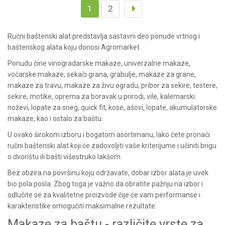
1
2
Ručni baštenski alat
predstavlja sastavni deo ponude vrtnog i
baštenskog alata koju donosi Agromarket.
Ponudu čine
vinogradarske makaze
,
univerzalne makaze
,
voćarske makaze
,
sekači grana
,
grabulje
,
makaze za grane
,
makaze za travu
,
makaze za živu ogradu
,
pribor za sekire
,
testere
,
sekire
,
motike
,
oprema za boravak u prirodi,
vile
,
kalemarski
noževi,
lopate za sneg
,
quick fit
,
kose
,
ašovi
,
lopate
,
akumulatorske
makaze
, kao i
ostalo za baštu
.
U ovako širokom izboru i bogatom asortimanu, lako ćete pronaći
ručni baštenski alat koji će zadovoljiti vaše kriterijume i učiniti brigu
o dvorištu ili bašti višestruko lakšom.
Bez obzira na površinu koju održavate, dobar izbor alata je uvek
bio pola posla. Zbog toga je važno da obratite pažnju na izbor i
odlučite se za kvalitetne proizvode čije će vam performanse i
karakteristike omogućiti maksimalne rezultate.
Makaze za baštu - različite vrste za