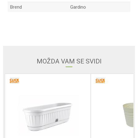
Brend
Gardino
Ime/Nadimak
Email
MOŽDA VAM SE SVIDI
Poruka
POŠALJI