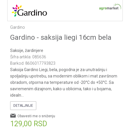
Gardino
Gardino - saksija liegi 16cm bela
Saksije, žardinjere
Šifra artikla:
085636
Barkod:
8606017793823
Saksija Gardino Liegi, bela, pogodna je za unutrašnju i
spoljašnju upotrebu, sa modernim oblikom i mat završnom
obradom, otporna na temperature od -20°C do +50°C. Sa
savremenim dizajnom, kako u oblicima, tako i u bojama,
idealn
...
DETALJNIJE
Obavesti me o sniženju
129,00
RSD