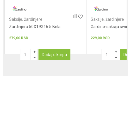
Saksije, žardinjere
Saksije, žardinjere
Zardinjera 50X19X16.5 Bela
Gardino-saksija swin
279,00
RSD
229,00
RSD
Dodaj u korpu
Dod