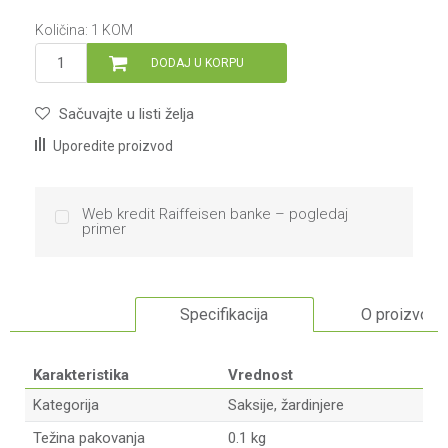
Količina:
1
KOM
DODAJ U KORPU
Sačuvajte u listi želja
Uporedite proizvod
Web kredit Raiffeisen banke – pogledaj
primer
Specifikacija
O proizvodu
Karakteristika
Vrednost
Kategorija
Saksije, žardinjere
Težina pakovanja
0.1 kg