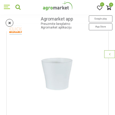
0
0
Agromarket app
Google play
Preuzmite besplatno
App Store
Agromarket aplikaciju