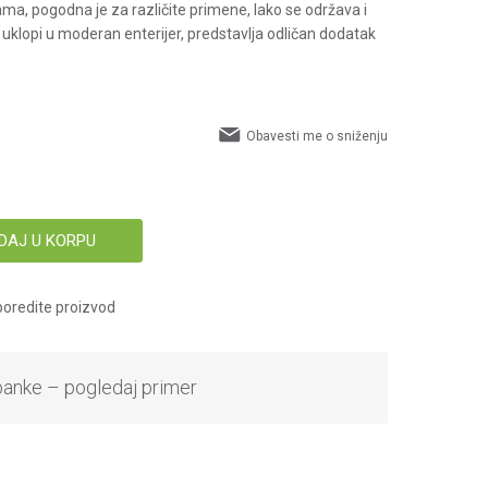
ma, pogodna je za različite primene, lako se održava i
o uklopi u moderan enterijer, predstavlja odličan dodatak
Obavesti me o sniženju
DAJ U KORPU
oredite proizvod
banke – pogledaj primer