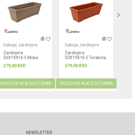
Saksije, žardinjere
Saksije, žardinjere
Saks
Zardinjera
Zardinjera
Swi
50X19X16.5 Moka
50X19X16.5 Terakota
279,00
RSD
279,00
RSD
619
PROIZVOD NIJE DOSTUPAN
PROIZVOD NIJE DOSTUPAN
PROIZ
NEWSLETTER