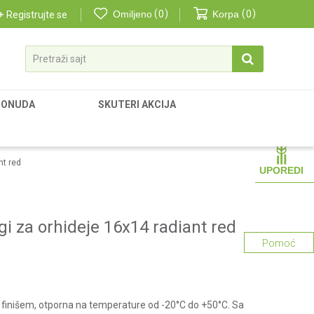
Omiljeno
0
Korpa
0
Registrujte se
Pretraži sajt
PONUDA
SKUTERI AKCIJA
nt red
UPOREDI
egi za orhideje 16x14 radiant red
Pomoć
 finišem, otporna na temperature od -20°C do +50°C. Sa