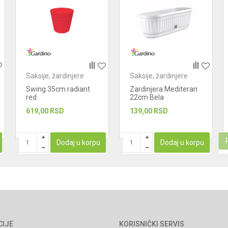
Saksije, žardinjere
Saksije, žardinjere
Swing 35cm radiant
Zardinjera Mediteran
red
22cm Bela
619,00
RSD
139,00
RSD
Dodaj u korpu
Dodaj u korpu
CIJE
KORISNIČKI SERVIS