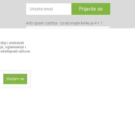
Prijavite se
Anti-spam zaštita - izračunajte koliko je 4 + 1 :
ja i analizirali
je, oglašavanje i
otrebljavali njihove
VIBER I SMS NEWSLETTER
Prijavite se
Slažem se
PRATITE NAS
ne funkcije kao
isti kolačiće
ismo omogućili
 iskustvo.