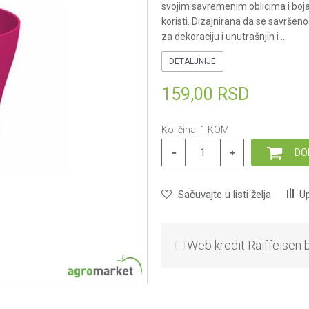
svojim savremenim oblicima i boja
koristi. Dizajnirana da se savršen
za dekoraciju i unutrašnjih i
...
DETALJNIJE
159,00
RSD
Količina:
1
KOM
DO
Sačuvajte u listi želja
Up
Web kredit Raiffeisen 