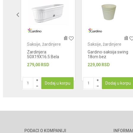
POŠALJI
e
Saksije, žardinjere
Saksije, žardinjere
la
Zardinjera
Gardino-saksija swing
50X19X16.5 Bela
18cm bez
279,00
RSD
229,00
RSD
korpu
Dodaj u korpu
Dodaj u korpu
PODACI O KOMPANIJI
INFORMA