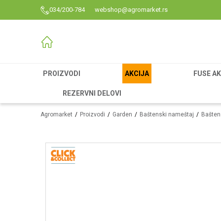
034/200-784
webshop@agromarket.rs
PROIZVODI
AKCIJA
FUSE AK
REZERVNI DELOVI
Agromarket
Proizvodi
Garden
Baštenski nameštaj
Bašten