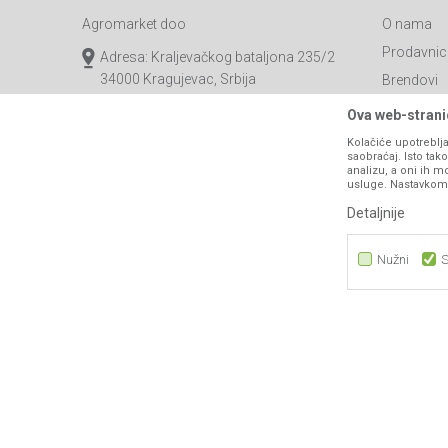
Agromarket doo
O nama
Prodavnic
Adresa: Kraljevačkog bataljona 235/2
34000 Kragujevac, Srbija
Brendovi
Katalozi
webshop@agromarket.rs
Ova web-stranic
Saradnja
Kolačiće upotreblja
034/200-784
saobraćaj. Isto ta
Blog
analizu, a oni ih m
PIB: 102135221
usluge. Nastavkom k
Najčešća p
Matični broj: 07593252
Detaljnije
Kontakt
B2B Porta
Nužni
S
Nužni
Statistika
Marketing