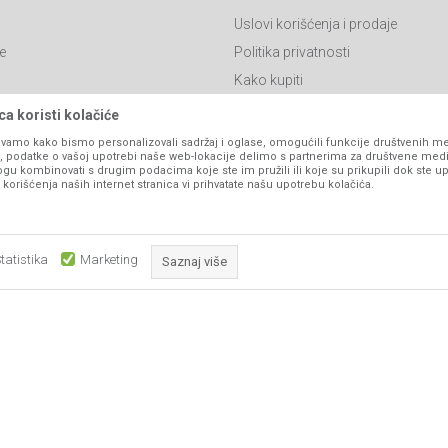
Uslovi korišćenja i prodaje
e
Politika privatnosti
Kako kupiti
Isporuka
a koristi kolačiće
Click & Collect
vamo kako bismo personalizovali sadržaj i oglase, omogućili funkcije društvenih medi
ko, podatke o vašoj upotrebi naše web-lokacije delimo s partnerima za društvene medi
Načini plaćanja
ogu kombinovati s drugim podacima koje ste im pružili ili koje su prikupili dok ste up
orišćenja naših internet stranica vi prihvatate našu upotrebu kolačića.
itanja
Plaćanje karticama
Web kredit Raiffeisen banke
l
Pravo na odustajanje
tatistika
Marketing
Saznaj više
Reklamacije
Povraćaj sredstava
Obavezni kolačići čine stranicu upotrebljivom omogućavajući osnov
Zamena artikala
što su navigacija stranicom i pristup zaštićenim područjima. Sajt kor
koji su nužni za ispravno funkcioniranje naše web stranice kako b
pojedine tehničke funkcije i tako Vam osigurali pozitivno korisničko