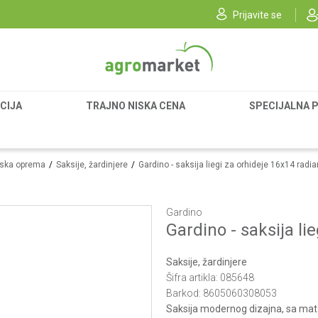
Prijavite se
CIJA
TRAJNO NISKA CENA
SPECIJALNA 
ska oprema
Saksije, žardinjere
Gardino - saksija liegi za orhideje 16x14 radia
Gardino
Gardino - saksija li
Saksije, žardinjere
Šifra artikla:
085648
Barkod:
8605060308053
Saksija modernog dizajna, sa mat