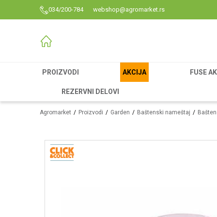
034/200-784
webshop@agromarket.rs
PROIZVODI
AKCIJA
FUSE AK
REZERVNI DELOVI
Agromarket
Proizvodi
Garden
Baštenski nameštaj
Bašten