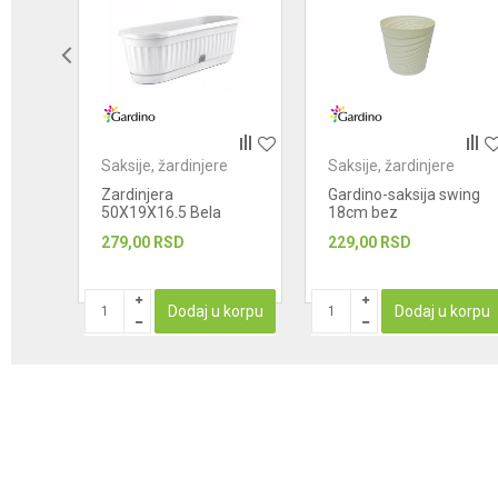
POŠALJI
e
Saksije, žardinjere
Saksije, žardinjere
la
Zardinjera
Gardino-saksija swing
50X19X16.5 Bela
18cm bez
279,00
RSD
229,00
RSD
korpu
Dodaj u korpu
Dodaj u korpu