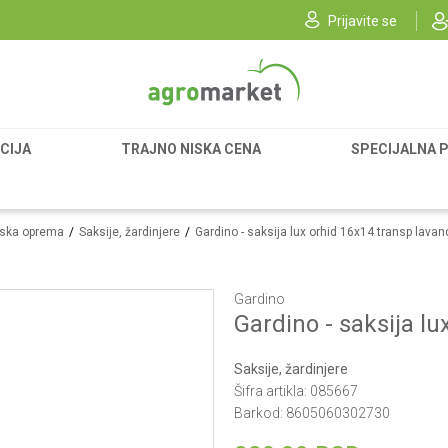
Prijavite se
CIJA
TRAJNO NISKA CENA
SPECIJALNA 
ska oprema
Saksije, žardinjere
Gardino - saksija lux orhid 16x14 transp lavan
Gardino
Gardino - saksija l
Saksije, žardinjere
Šifra artikla:
085667
Barkod:
8605060302730