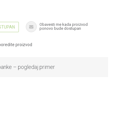
Obavesti me kada proizvod
OSTUPAN
ponovo bude dostupan
oredite proizvod
banke – pogledaj primer