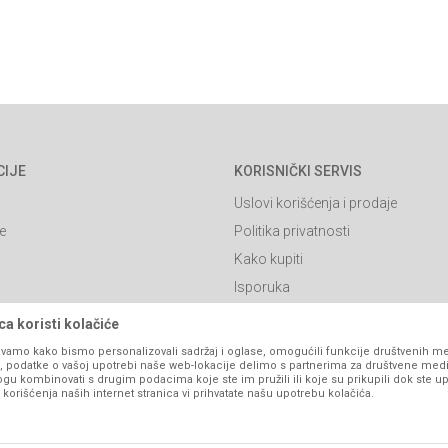
CIJE
KORISNIČKI SERVIS
Uslovi korišćenja i prodaje
e
Politika privatnosti
Kako kupiti
Isporuka
Click & Collect
a koristi kolačiće
Načini plaćanja
vamo kako bismo personalizovali sadržaj i oglase, omogućili funkcije društvenih medi
ko, podatke o vašoj upotrebi naše web-lokacije delimo s partnerima za društvene medi
itanja
Plaćanje karticama
ogu kombinovati s drugim podacima koje ste im pružili ili koje su prikupili dok ste up
orišćenja naših internet stranica vi prihvatate našu upotrebu kolačića.
Web kredit Raiffeisen banke
l
Pravo na odustajanje