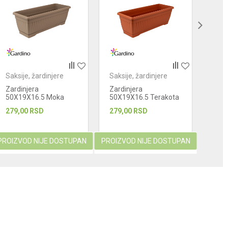
Saksije, žardinjere
Saksije, žardinjere
Saks
Zardinjera
Zardinjera
Swi
50X19X16.5 Moka
50X19X16.5 Terakota
279,00
RSD
279,00
RSD
619
PROIZVOD NIJE DOSTUPAN
PROIZVOD NIJE DOSTUPAN
PROIZ