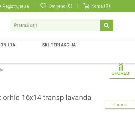
Omiljeno
0
Korpa
0
Registrujte se
Pretraži sajt
PONUDA
SKUTERI AKCIJA
da
UPOREDI
ux orhid 16x14 transp lavanda
Pomoć