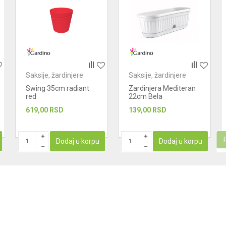
Saksije, žardinjere
Saksije, žardinjere
Swing 35cm radiant
Zardinjera Mediteran
red
22cm Bela
619,00
RSD
139,00
RSD
Dodaj u korpu
Dodaj u korpu