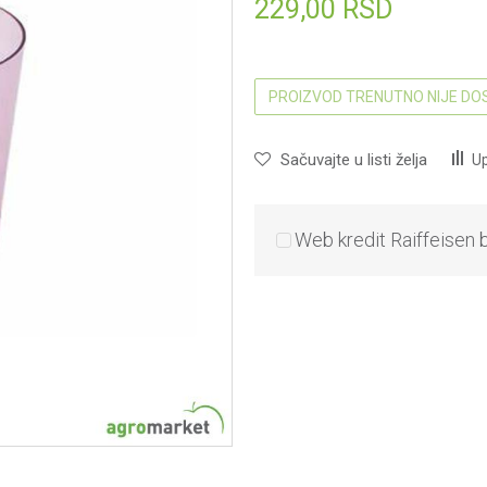
229,00
RSD
PROIZVOD TRENUTNO NIJE D
Sačuvajte u listi želja
Up
Web kredit Raiffeisen 