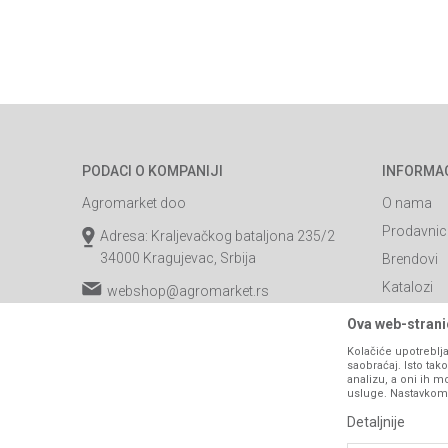
PODACI O KOMPANIJI
INFORMA
Agromarket doo
O nama
Prodavnic
Adresa: Kraljevačkog bataljona 235/2
34000 Kragujevac, Srbija
Brendovi
Katalozi
webshop@agromarket.rs
Saradnja
034/200-784
Ova web-stranic
Blog
Kolačiće upotreblja
PIB: 102135221
saobraćaj. Isto ta
Najčešća p
analizu, a oni ih m
Matični broj: 07593252
usluge. Nastavkom k
Kontakt
Detaljnije
B2B Porta