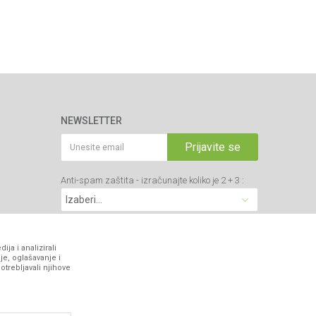
NEWSLETTER
Prijavite se
Anti-spam zaštita - izračunajte koliko je 2 + 3 :
VIBER I SMS NEWSLETTER
ja i analizirali
je, oglašavanje i
otrebljavali njihove
Prijavite se
PRATITE NAS