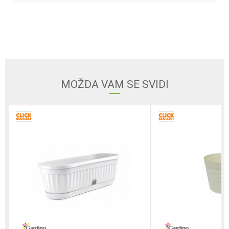
Ime/Nadimak
Email
MOŽDA VAM SE SVIDI
Poruka
POŠALJI