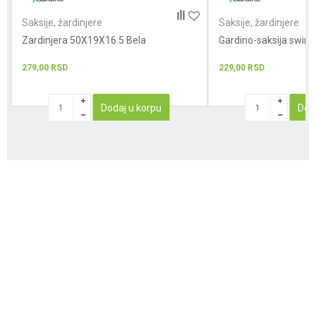
Saksije, žardinjere
Saksije, žardinjere
Zardinjera 50X19X16.5 Bela
Gardino-saksija swin
279,00
RSD
229,00
RSD
Dodaj u korpu
Dod