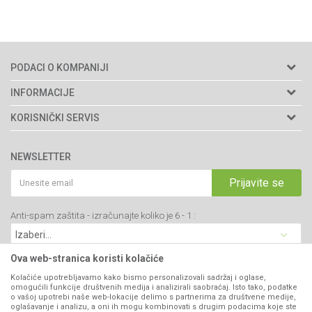
PODACI O KOMPANIJI
Agromarket doo
INFORMACIJE
Adresa: Kraljevačkog bataljona 235/2
O nama
KORISNIČKI SERVIS
34000 Kragujevac, Srbija
Prodavnice
Uslovi korišćenja i prodaje
webshop@agromarket.rs
Brendovi
NEWSLETTER
Politika privatnosti
Katalozi
034/200-784
Kako kupiti
Prijavite se
Saradnja
PIB: 102135221
Isporuka
Blog
Anti-spam zaštita - izračunajte koliko je 6 - 1 :
Click & Collect
Matični broj: 07593252
Najčešća pitanja
Načini plaćanja
Kontakt
Plaćanje karticama
Ova web-stranica koristi kolačiće
B2B Portal
Web kredit Raiffeisen banke
Kolačiće upotrebljavamo kako bismo personalizovali sadržaj i oglase,
VIBER I SMS NEWSLETTER
omogućili funkcije društvenih medija i analizirali saobraćaj. Isto tako, podatke
Pravo na odustajanje
o vašoj upotrebi naše web-lokacije delimo s partnerima za društvene medije,
oglašavanje i analizu, a oni ih mogu kombinovati s drugim podacima koje ste
Prijavite se