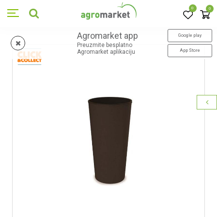
0
0
Agromarket app
Google play
Preuzmite besplatno
App Store
Agromarket aplikaciju