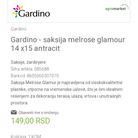
Gardino
Gardino - saksija melrose glamour
14 x15 antracit
Saksije, žardinjere
Šifra artikla:
085688
Barkod:
8605060307070
Saksija Melrose Glamur je napravljena od visokokvalitetne
plastike, otporne na vremenske uslove, što je čini idealnim
rešenjem za dekoraciju terasa, ulaza, vrtova i unutrašnjih
prostora.
Obavesti me o sniženju
149,00
RSD
Količina:
1
KOM