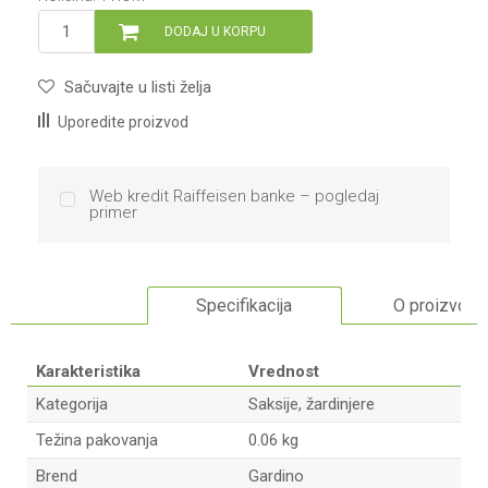
DODAJ U KORPU
Sačuvajte u listi želja
Uporedite proizvod
Web kredit Raiffeisen banke – pogledaj
primer
Specifikacija
O proizvodu
Karakteristika
Vrednost
Kategorija
Saksije, žardinjere
Težina pakovanja
0.06 kg
Brend
Gardino