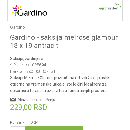
Gardino
Gardino - saksija melrose glamour
18 x 19 antracit
Saksije, žardinjere
Šifra artikla:
085694
Barkod:
8605060307131
Saksija Melrose Glamur je izrađena od izdržljive plastike,
otporne na vremenske uticaje, što je čini idealnom za
dekoraciju terasa, ulaza, vrtova i unutrašnjih prostora.
Obavesti me o sniženju
229,00
RSD
Količina:
1
KOM