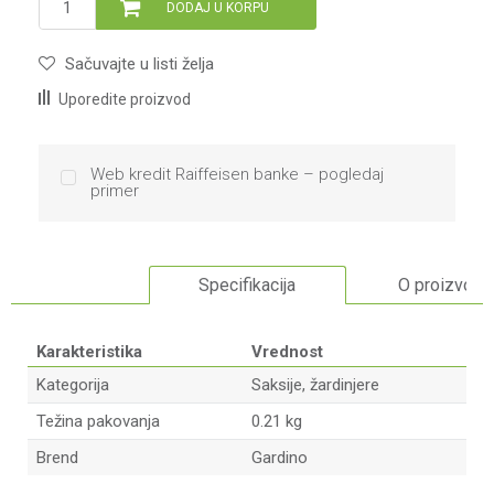
DODAJ U KORPU
Sačuvajte u listi želja
Uporedite proizvod
Web kredit Raiffeisen banke – pogledaj
primer
Specifikacija
O proizvodu
Karakteristika
Vrednost
Kategorija
Saksije, žardinjere
Težina pakovanja
0.21 kg
Brend
Gardino