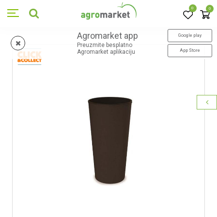
0
0
Agromarket app
Google play
Preuzmite besplatno
App Store
Agromarket aplikaciju