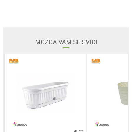
Ime/Nadimak
Email
MOŽDA VAM SE SVIDI
Poruka
POŠALJI