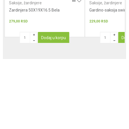
Saksije, žardinjere
Saksije, žardinjere
Zardinjera 50X19X16.5 Bela
Gardino-saksija swin
279,00
RSD
229,00
RSD
Dodaj u korpu
Dod