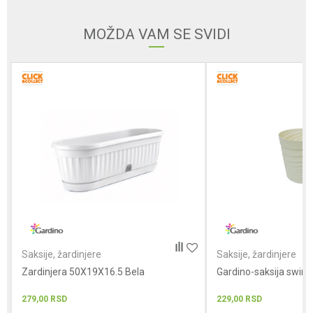
MOŽDA VAM SE SVIDI
Poruka
POŠALJI
Saksije, žardinjere
Saksije, žardinjere
Zardinjera 50X19X16.5 Bela
Gardino-saksija swin
279,00
RSD
229,00
RSD