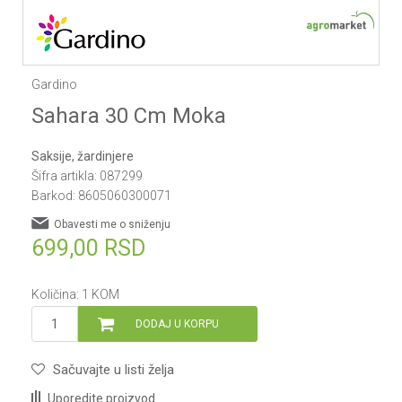
Gardino
Sahara 30 Cm Moka
Saksije, žardinjere
Šifra artikla:
087299
Barkod:
8605060300071
Obavesti me o sniženju
699,00
RSD
Količina:
1
KOM
DODAJ U KORPU
Sačuvajte u listi želja
Uporedite proizvod