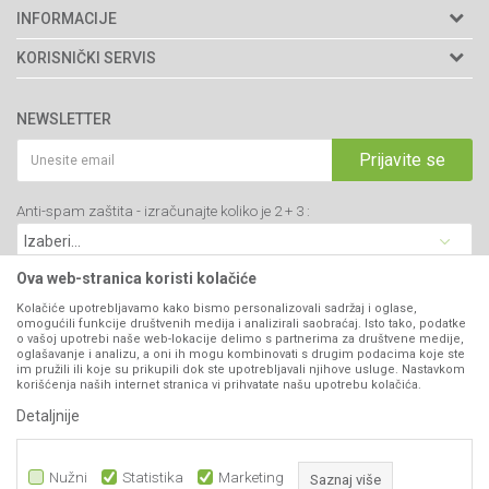
Agromarket doo
INFORMACIJE
Adresa: Kraljevačkog bataljona 235/2
O nama
KORISNIČKI SERVIS
34000 Kragujevac, Srbija
Prodavnice
Uslovi korišćenja i prodaje
webshop@agromarket.rs
Brendovi
NEWSLETTER
Politika privatnosti
Katalozi
034/200-784
Kako kupiti
Prijavite se
Saradnja
PIB: 102135221
Isporuka
Blog
Anti-spam zaštita - izračunajte koliko je 2 + 3 :
Click & Collect
Matični broj: 07593252
Najčešća pitanja
Načini plaćanja
Kontakt
Plaćanje karticama
Ova web-stranica koristi kolačiće
B2B Portal
Web kredit Raiffeisen banke
Kolačiće upotrebljavamo kako bismo personalizovali sadržaj i oglase,
VIBER I SMS NEWSLETTER
omogućili funkcije društvenih medija i analizirali saobraćaj. Isto tako, podatke
Pravo na odustajanje
o vašoj upotrebi naše web-lokacije delimo s partnerima za društvene medije,
oglašavanje i analizu, a oni ih mogu kombinovati s drugim podacima koje ste
Prijavite se
Reklamacije
im pružili ili koje su prikupili dok ste upotrebljavali njihove usluge. Nastavkom
korišćenja naših internet stranica vi prihvatate našu upotrebu kolačića.
Povraćaj sredstava
Detaljnije
PRATITE NAS
Zamena artikala
Nužni
Statistika
Marketing
Saznaj više