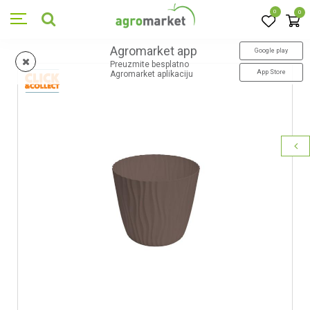
0
0
Agromarket app
Google play
Preuzmite besplatno
App Store
Agromarket aplikaciju