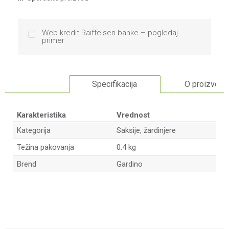
Web kredit Raiffeisen banke – pogledaj
primer
Specifikacija
O proizvodu
Karakteristika
Vrednost
Kategorija
Saksije, žardinjere
Težina pakovanja
0.4 kg
Brend
Gardino
Ime/Nadimak
Email