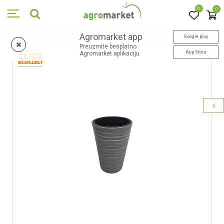
0
0
Agromarket app
Google play
Preuzmite besplatno
App Store
Agromarket aplikaciju