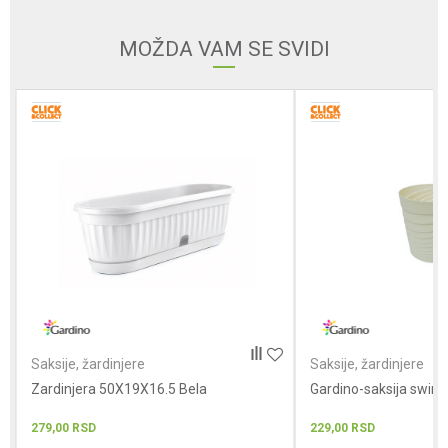
MOŽDA VAM SE SVIDI
Poruka
POŠALJI
Saksije, žardinjere
Saksije, žardinjere
Zardinjera 50X19X16.5 Bela
Gardino-saksija swin
279,00
RSD
229,00
RSD