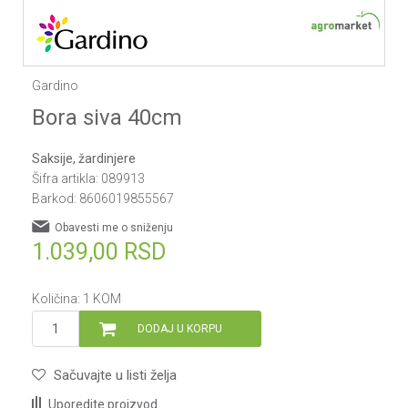
Gardino
Bora siva 40cm
Saksije, žardinjere
Šifra artikla:
089913
Barkod:
8606019855567
Obavesti me o sniženju
1.039,00
RSD
Količina:
1
KOM
DODAJ U KORPU
Sačuvajte u listi želja
Uporedite proizvod