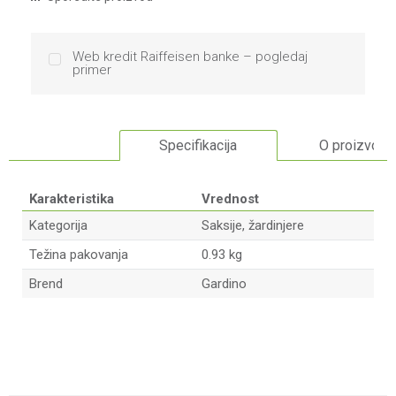
Web kredit Raiffeisen banke – pogledaj
primer
Specifikacija
O proizvodu
Karakteristika
Vrednost
Kategorija
Saksije, žardinjere
Težina pakovanja
0.93 kg
Brend
Gardino
Ime/Nadimak
Email