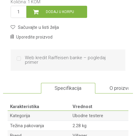
Količina:
1
KOM
DODAJ U KORPU
Sačuvajte u listi želja
Uporedite proizvod
Web kredit Raiffeisen banke – pogledaj
primer
Specifikacija
O proizvodu
Karakteristika
Vrednost
Kategorija
Ubodne testere
Težina pakovanja
2.28 kg
Brend
Villager