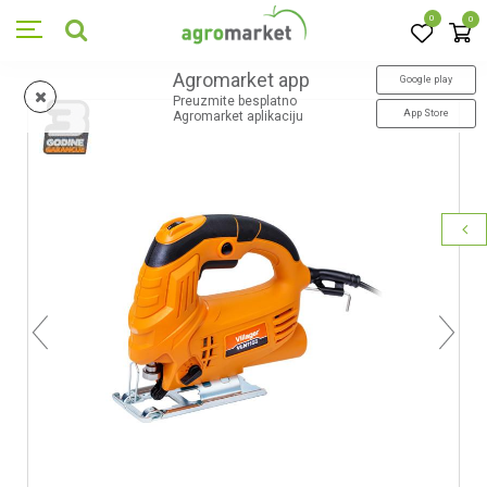
0
0
Agromarket app
Google play
Preuzmite besplatno
App Store
Agromarket aplikaciju