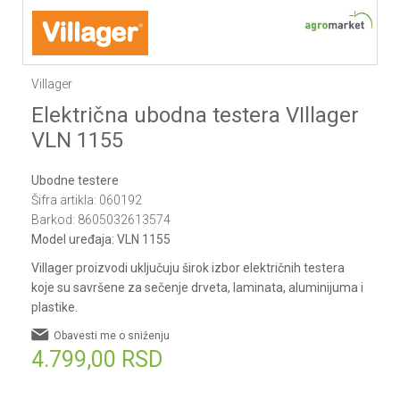
1
2
3
4
5
6
7
Villager
Električna ubodna testera VIllager
VLN 1155
Ubodne testere
Šifra artikla:
060192
Barkod:
8605032613574
Model uređaja:
VLN 1155
Villager proizvodi uključuju širok izbor električnih testera
koje su savršene za sečenje drveta, laminata, aluminijuma i
plastike.
Obavesti me o sniženju
4.799,00
RSD