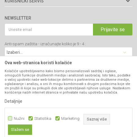
KORISNIČKI SERVIS
34000 Kragujevac, Srbija
Prodavnice
Uslovi korišćenja i prodaje
webshop@agromarket.rs
Brendovi
NEWSLETTER
Politika privatnosti
Katalozi
034/200-784
Kako kupiti
Prijavite se
Saradnja
PIB: 102135221
Isporuka
Blog
Anti-spam zaštita - izračunajte koliko je 9 - 4 :
Click & Collect
Matični broj: 07593252
Najčešća pitanja
Načini plaćanja
Kontakt
Plaćanje karticama
Ova web-stranica koristi kolačiće
B2B Portal
Web kredit Raiffeisen banke
Kolačiće upotrebljavamo kako bismo personalizovali sadržaj i oglase,
VIBER I SMS NEWSLETTER
omogućili funkcije društvenih medija i analizirali saobraćaj. Isto tako, podatke
Pravo na odustajanje
o vašoj upotrebi naše web-lokacije delimo s partnerima za društvene medije,
oglašavanje i analizu, a oni ih mogu kombinovati s drugim podacima koje ste
Prijavite se
Reklamacije
im pružili ili koje su prikupili dok ste upotrebljavali njihove usluge. Nastavkom
korišćenja naših internet stranica vi prihvatate našu upotrebu kolačića.
Povraćaj sredstava
Detaljnije
PRATITE NAS
Zamena artikala
Nužni
Statistika
Marketing
Saznaj više
Slažem se
4.799,00
RSD
DODAJ U KORPU