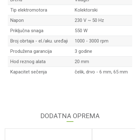
Tip elektromotora
Kolektorski
Napon
230 V ~ 50 Hz
Priključna snaga
550 W
Broj obrtaja - el./aku. uređaji
1000 - 3000 rpm
Produžena garancija
3 godine
Hod reznog alata
20 mm
Kapacitet sečenja
čelik, drvo - 6 mm, 65 mm
Ime/Nadimak
Email
DODATNA OPREMA