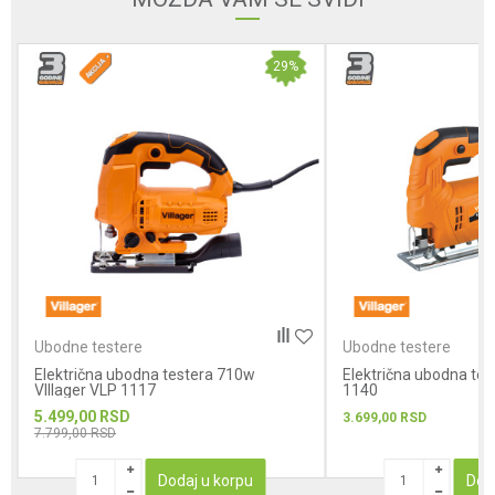
29
%
Ubodne testere
Ubodne testere
Električna ubodna testera 710w
Električna ubodna tes
VIllager VLP 1117
1140
5.499,00
RSD
3.699,00
RSD
7.799,00
RSD
Dodaj u korpu
Dod