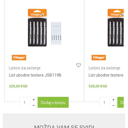
Poruka
POŠALJI
Listovi za sečenje
Listovi za sečenje
List ubodne testere JSB119B
List ubodne testere 
229,00
RSD
520,00
RSD
Dodaj u korpu
Dod
MOŽDA VAM SE SVIDI