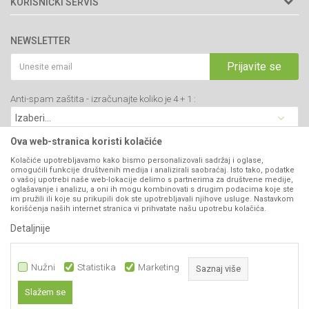
KORISNIČKI SERVIS
34000 Kragujevac, Srbija
Prodavnice
Uslovi korišćenja i prodaje
webshop@agromarket.rs
Brendovi
NEWSLETTER
Politika privatnosti
Katalozi
034/200-784
Kako kupiti
Prijavite se
Saradnja
PIB: 102135221
Isporuka
Blog
Anti-spam zaštita - izračunajte koliko je 4 + 1 :
Click & Collect
Matični broj: 07593252
Najčešća pitanja
Načini plaćanja
Kontakt
Plaćanje karticama
Ova web-stranica koristi kolačiće
B2B Portal
Web kredit Raiffeisen banke
Kolačiće upotrebljavamo kako bismo personalizovali sadržaj i oglase,
VIBER I SMS NEWSLETTER
omogućili funkcije društvenih medija i analizirali saobraćaj. Isto tako, podatke
Pravo na odustajanje
o vašoj upotrebi naše web-lokacije delimo s partnerima za društvene medije,
oglašavanje i analizu, a oni ih mogu kombinovati s drugim podacima koje ste
Prijavite se
Reklamacije
im pružili ili koje su prikupili dok ste upotrebljavali njihove usluge. Nastavkom
korišćenja naših internet stranica vi prihvatate našu upotrebu kolačića.
Povraćaj sredstava
Detaljnije
PRATITE NAS
Zamena artikala
Nužni
Statistika
Marketing
Saznaj više
Slažem se