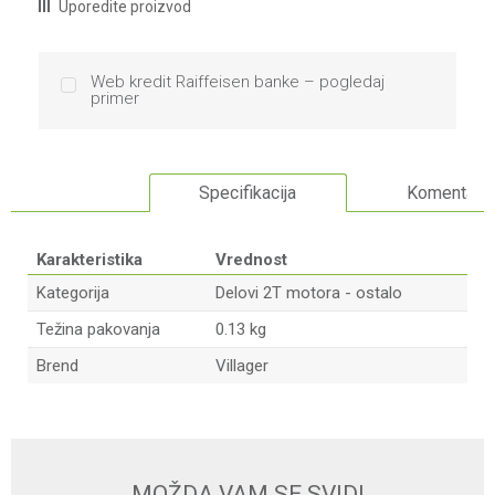
Uporedite proizvod
Web kredit Raiffeisen banke – pogledaj
primer
Specifikacija
Komentari
Karakteristika
Vrednost
Kategorija
Delovi 2T motora - ostalo
Težina pakovanja
0.13 kg
Brend
Villager
Ime/Nadimak
Email
MOŽDA VAM SE SVIDI