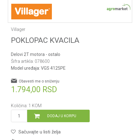
Villager
POKLOPAC KVACILA
Delovi 2T motora - ostalo
Šifra artikla:
078600
Model uređaja:
VGS 4125PE
Obavesti me o sniženju
1.794,00
RSD
Količina:
1
KOM
DODAJ U KORPU
Sačuvajte u listi želja