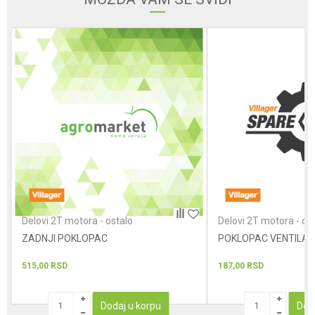
Poruka
POŠALJI
Delovi 2T motora - ostalo
Delovi 2T motora - os
ZADNJI POKLOPAC
POKLOPAC VENTILA
515,00
RSD
187,00
RSD
Dodaj u korpu
Dod