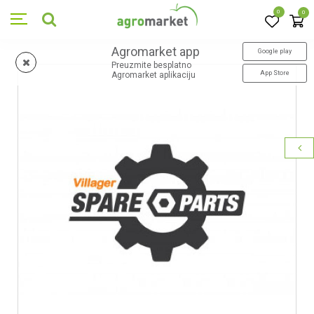
0
0
Agromarket app
Google play
Preuzmite besplatno
App Store
Agromarket aplikaciju