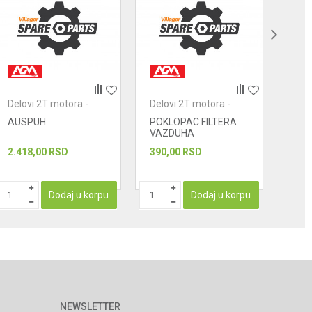
Delovi 2T motora -
Delovi 2T motora -
Delo
ostalo
ostalo
osta
AUSPUH
POKLOPAC FILTERA
BOLC
VAZDUHA
2.418,00
RSD
390,00
RSD
78,0
Dodaj u korpu
Dodaj u korpu
NEWSLETTER