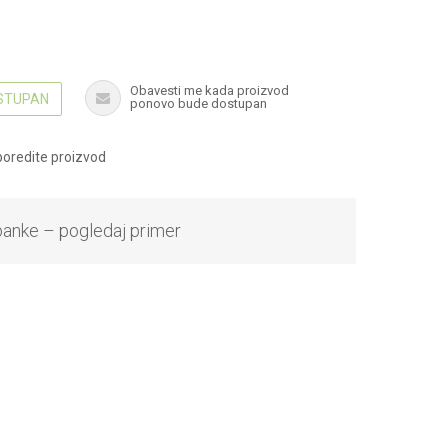
Obavesti me kada proizvod
OSTUPAN
ponovo bude dostupan
oredite proizvod
banke – pogledaj primer