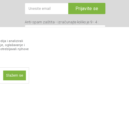
Prijavite se
Anti-spam zaštita - izračunajte koliko je 9 - 4 :
ja i analizirali
je, oglašavanje i
otrebljavali njihove
VIBER I SMS NEWSLETTER
Prijavite se
Slažem se
PRATITE NAS
ne funkcije kao
isti kolačiće
ismo omogućili
 iskustvo.