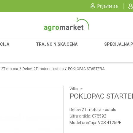
Prijavite se
CIJA
TRAJNO NISKA CENA
SPECIJALNA 
vi 2T motora
Delovi 2T motora - ostalo
POKLOPAC STARTERA
Villager
POKLOPAC STARTE
Delovi 2T motora - ostalo
Šifra artikla:
078592
Model uređaja:
VGS 4125PE