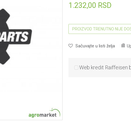
1.232,00
RSD
PROIZVOD TRENUTNO NIJE D
Sačuvajte u listi želja
Up
Web kredit Raiffeisen 