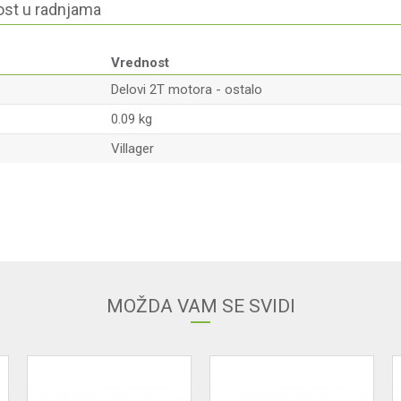
st u radnjama
Vrednost
Delovi 2T motora - ostalo
0.09 kg
Villager
Email
MOŽDA VAM SE SVIDI