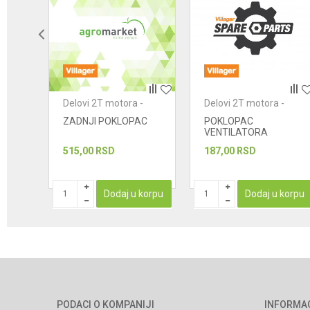
POŠALJI
-
Delovi 2T motora -
Delovi 2T motora -
ostalo
ostalo
AC
ZADNJI POKLOPAC
POKLOPAC
VENTILATORA
515,00
RSD
187,00
RSD
korpu
Dodaj u korpu
Dodaj u korpu
PODACI O KOMPANIJI
INFORMA