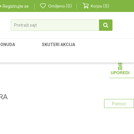
Omiljeno
0
Korpa
0
Registrujte se
Pretraži sajt
PONUDA
SKUTERI AKCIJA
UPOREDI
RA
Pomoć