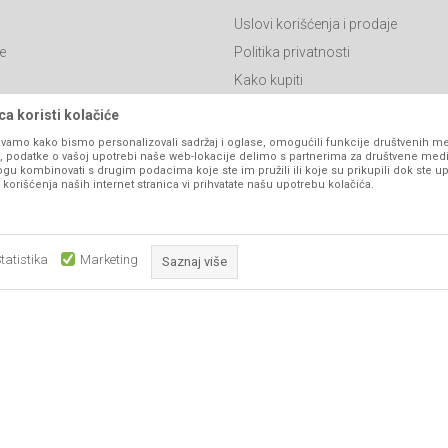
Uslovi korišćenja i prodaje
e
Politika privatnosti
Kako kupiti
Isporuka
a koristi kolačiće
Click & Collect
vamo kako bismo personalizovali sadržaj i oglase, omogućili funkcije društvenih medi
ko, podatke o vašoj upotrebi naše web-lokacije delimo s partnerima za društvene medi
Načini plaćanja
ogu kombinovati s drugim podacima koje ste im pružili ili koje su prikupili dok ste up
orišćenja naših internet stranica vi prihvatate našu upotrebu kolačića.
itanja
Plaćanje karticama
Web kredit Raiffeisen banke
l
Pravo na odustajanje
tatistika
Marketing
Saznaj više
Reklamacije
Povraćaj sredstava
Obavezni kolačići čine stranicu upotrebljivom omogućavajući osnov
Zamena artikala
što su navigacija stranicom i pristup zaštićenim područjima. Sajt kor
koji su nužni za ispravno funkcioniranje naše web stranice kako b
pojedine tehničke funkcije i tako Vam osigurali pozitivno korisničko