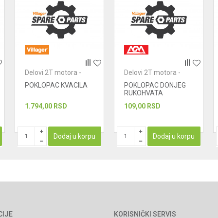
Delovi 2T motora -
Delovi 2T motora -
ostalo
ostalo
POKLOPAC KVACILA
POKLOPAC DONJEG
RUKOHVATA
1.794,00
RSD
109,00
RSD
Dodaj u korpu
Dodaj u korpu
CIJE
KORISNIČKI SERVIS