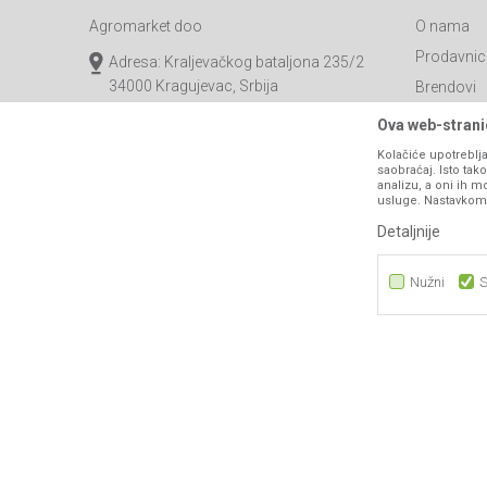
Agromarket doo
O nama
Prodavnic
Adresa: Kraljevačkog bataljona 235/2
34000 Kragujevac, Srbija
Brendovi
Katalozi
webshop@agromarket.rs
Ova web-stranic
Saradnja
Kolačiće upotreblja
034/200-784
saobraćaj. Isto ta
Blog
analizu, a oni ih m
PIB: 102135221
usluge. Nastavkom k
Najčešća p
Matični broj: 07593252
Detaljnije
Kontakt
B2B Porta
Nužni
S
Nužni
Statistika
Marketing