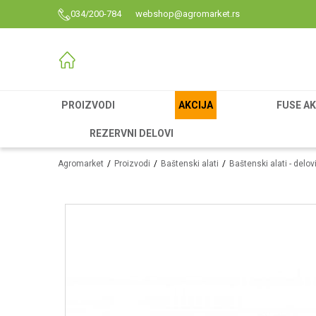
034/200-784
webshop@agromarket.rs
PROIZVODI
AKCIJA
FUSE AK
REZERVNI DELOVI
Agromarket
Proizvodi
Baštenski alati
Baštenski alati - delo