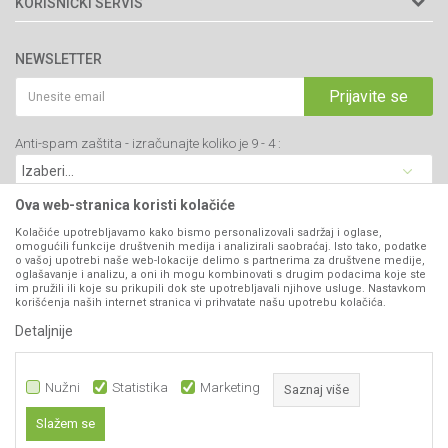
KORISNIČKI SERVIS
34000 Kragujevac, Srbija
Prodavnice
Uslovi korišćenja i prodaje
webshop@agromarket.rs
Brendovi
NEWSLETTER
Politika privatnosti
Katalozi
034/200-784
Kako kupiti
Prijavite se
Saradnja
PIB: 102135221
Isporuka
Blog
Anti-spam zaštita - izračunajte koliko je 9 - 4 :
Click & Collect
Matični broj: 07593252
Najčešća pitanja
Načini plaćanja
Kontakt
Plaćanje karticama
Ova web-stranica koristi kolačiće
B2B Portal
Web kredit Raiffeisen banke
Kolačiće upotrebljavamo kako bismo personalizovali sadržaj i oglase,
VIBER I SMS NEWSLETTER
omogućili funkcije društvenih medija i analizirali saobraćaj. Isto tako, podatke
Pravo na odustajanje
o vašoj upotrebi naše web-lokacije delimo s partnerima za društvene medije,
oglašavanje i analizu, a oni ih mogu kombinovati s drugim podacima koje ste
Prijavite se
Reklamacije
im pružili ili koje su prikupili dok ste upotrebljavali njihove usluge. Nastavkom
korišćenja naših internet stranica vi prihvatate našu upotrebu kolačića.
Povraćaj sredstava
Detaljnije
PRATITE NAS
Zamena artikala
Nužni
Statistika
Marketing
Saznaj više
Slažem se