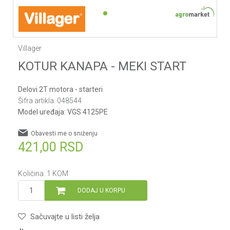
1
2
Villager
KOTUR KANAPA - MEKI START
Delovi 2T motora - starteri
Šifra artikla:
048544
Model uređaja:
VGS 4125PE
Obavesti me o sniženju
421,00
RSD
Količina:
1
KOM
DODAJ U KORPU
Sačuvajte u listi želja