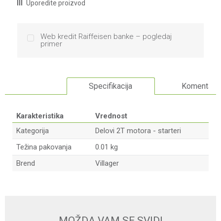
Uporedite proizvod
Web kredit Raiffeisen banke – pogledaj
primer
Specifikacija
Komentari
Karakteristika
Vrednost
Kategorija
Delovi 2T motora - starteri
Težina pakovanja
0.01 kg
Brend
Villager
Ime/Nadimak
Email
MOŽDA VAM SE SVIDI