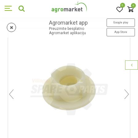
0
0
Agromarket app
Google play
Preuzmite besplatno
App Store
Agromarket aplikaciju