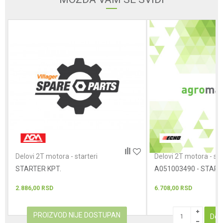
Poruka
POŠALJI
Delovi 2T motora - starteri
Delovi 2T motora - sta
STARTER KPT.
A051003490 - STAR
2.886,00
RSD
6.708,00
RSD
PROIZVOD NIJE DOSTUPAN
Dod