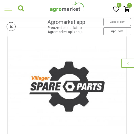
0
0
Agromarket app
Google play
Preuzmite besplatno
App Store
Agromarket aplikaciju