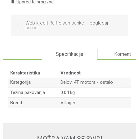
Uporedite proizvod
Web kredit Raiffeisen banke – pogledaj
primer
Specifikacija
Komentari
Karakteristika
Vrednost
Kategorija
Delovi 4T motora - ostalo
Težina pakovanja
0.04 kg
Brend
Villager
Ime/Nadimak
Email
MOŽDA VAM SE SVIDI