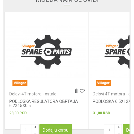
Poruka
POŠALJI
Delovi 4T motora - ostalo
Delovi 4T motora - os
PODLOSKA REGULATORA OBRTAJA
PODLOSKA 6.5X12X1
6.2X15X0.5
23,00
RSD
31,00
RSD
Dodaj u korpu
Dod