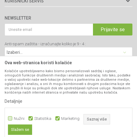
KORISNIČKI SERVIS
34000 Kragujevac, Srbija
Prodavnice
Uslovi korišćenja i prodaje
webshop@agromarket.rs
Brendovi
NEWSLETTER
Politika privatnosti
Katalozi
034/200-784
Kako kupiti
Prijavite se
Saradnja
PIB: 102135221
Isporuka
Blog
Anti-spam zaštita - izračunajte koliko je 9 - 4 :
Click & Collect
Matični broj: 07593252
Najčešća pitanja
Načini plaćanja
Kontakt
Plaćanje karticama
Ova web-stranica koristi kolačiće
B2B Portal
Web kredit Raiffeisen banke
Kolačiće upotrebljavamo kako bismo personalizovali sadržaj i oglase,
VIBER I SMS NEWSLETTER
omogućili funkcije društvenih medija i analizirali saobraćaj. Isto tako, podatke
Pravo na odustajanje
o vašoj upotrebi naše web-lokacije delimo s partnerima za društvene medije,
oglašavanje i analizu, a oni ih mogu kombinovati s drugim podacima koje ste
Prijavite se
Reklamacije
im pružili ili koje su prikupili dok ste upotrebljavali njihove usluge. Nastavkom
korišćenja naših internet stranica vi prihvatate našu upotrebu kolačića.
Povraćaj sredstava
Detaljnije
PRATITE NAS
Zamena artikala
Nužni
Statistika
Marketing
Saznaj više
Slažem se