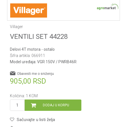
Villager
VENTILI SET 44228
Delovi 4T motora - ostalo
Šifra artikla:
066911
Model uređaja:
VGR 150V / PWRB46R
Obavesti me o sniženju
905,00
RSD
Količina:
1
KOM
DODAJ U KORPU
Sačuvajte u listi želja