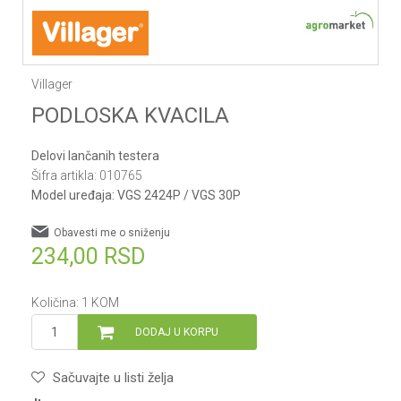
Villager
PODLOSKA KVACILA
Delovi lančanih testera
Šifra artikla:
010765
Model uređaja:
VGS 2424P / VGS 30P
Obavesti me o sniženju
234,00
RSD
Količina:
1
KOM
DODAJ U KORPU
Sačuvajte u listi želja