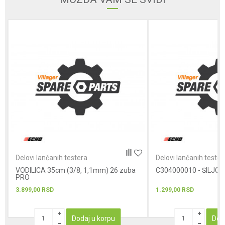
Poruka
POŠALJI
Delovi lančanih testera
Delovi lančanih tester
VODILICA 35cm (3/8, 1,1mm) 26 zuba
C304000010 - ŠILJCI
PRO
3.899,00
RSD
1.299,00
RSD
Dodaj u korpu
Dod