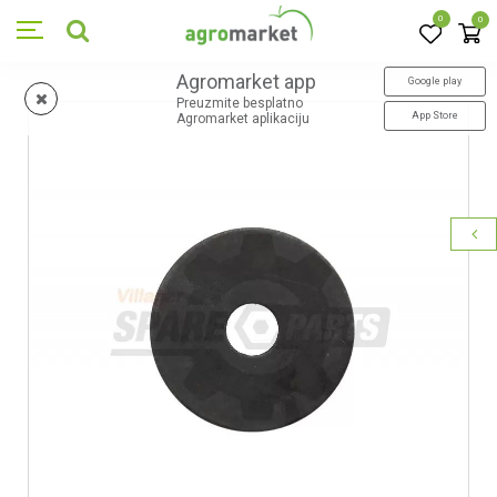
0
0
Agromarket app
Google play
Preuzmite besplatno
App Store
Agromarket aplikaciju