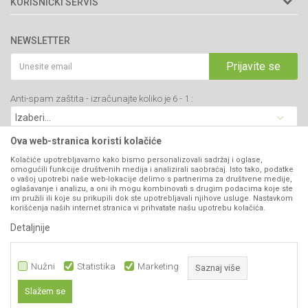
KORISNIČKI SERVIS
34000 Kragujevac, Srbija
Prodavnice
Uslovi korišćenja i prodaje
webshop@agromarket.rs
Brendovi
NEWSLETTER
Politika privatnosti
Katalozi
034/200-784
Kako kupiti
Prijavite se
Saradnja
PIB: 102135221
Isporuka
Blog
Anti-spam zaštita - izračunajte koliko je 6 - 1 :
Click & Collect
Matični broj: 07593252
Najčešća pitanja
Načini plaćanja
Kontakt
Plaćanje karticama
Ova web-stranica koristi kolačiće
B2B Portal
Web kredit Raiffeisen banke
Kolačiće upotrebljavamo kako bismo personalizovali sadržaj i oglase,
VIBER I SMS NEWSLETTER
omogućili funkcije društvenih medija i analizirali saobraćaj. Isto tako, podatke
Pravo na odustajanje
o vašoj upotrebi naše web-lokacije delimo s partnerima za društvene medije,
oglašavanje i analizu, a oni ih mogu kombinovati s drugim podacima koje ste
Prijavite se
Reklamacije
im pružili ili koje su prikupili dok ste upotrebljavali njihove usluge. Nastavkom
korišćenja naših internet stranica vi prihvatate našu upotrebu kolačića.
Povraćaj sredstava
Detaljnije
PRATITE NAS
Zamena artikala
Nužni
Statistika
Marketing
Saznaj više
Slažem se