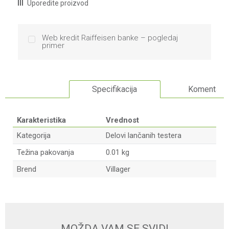
Uporedite proizvod
Web kredit Raiffeisen banke – pogledaj
primer
Specifikacija
Komentari
Karakteristika
Vrednost
Kategorija
Delovi lančanih testera
Težina pakovanja
0.01 kg
Brend
Villager
Ime/Nadimak
Email
MOŽDA VAM SE SVIDI