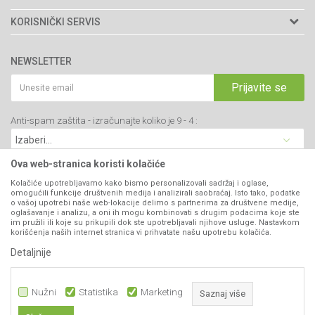
Adresa: Kraljevačkog bataljona 235/2
O nama
KORISNIČKI SERVIS
34000 Kragujevac, Srbija
Prodavnice
Uslovi korišćenja i prodaje
webshop@agromarket.rs
Brendovi
NEWSLETTER
Politika privatnosti
Katalozi
034/200-784
Kako kupiti
Prijavite se
Saradnja
PIB: 102135221
Isporuka
Blog
Anti-spam zaštita - izračunajte koliko je 9 - 4 :
Click & Collect
Matični broj: 07593252
Najčešća pitanja
Načini plaćanja
Kontakt
Plaćanje karticama
Ova web-stranica koristi kolačiće
B2B Portal
Web kredit Raiffeisen banke
Kolačiće upotrebljavamo kako bismo personalizovali sadržaj i oglase,
VIBER I SMS NEWSLETTER
omogućili funkcije društvenih medija i analizirali saobraćaj. Isto tako, podatke
Pravo na odustajanje
o vašoj upotrebi naše web-lokacije delimo s partnerima za društvene medije,
oglašavanje i analizu, a oni ih mogu kombinovati s drugim podacima koje ste
Prijavite se
Reklamacije
im pružili ili koje su prikupili dok ste upotrebljavali njihove usluge. Nastavkom
korišćenja naših internet stranica vi prihvatate našu upotrebu kolačića.
Povraćaj sredstava
Detaljnije
PRATITE NAS
Zamena artikala
Nužni
Statistika
Marketing
Saznaj više