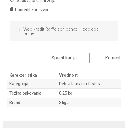
Sačuvajte u listi želja
Uporedite proizvod
Web kredit Raiffeisen banke – pogledaj
primer
Specifikacija
Komentari
Karakteristika
Vrednost
Kategorija
Delovi lančanih testera
Težina pakovanja
0.25 kg
Brend
Stiga
Ime/Nadimak