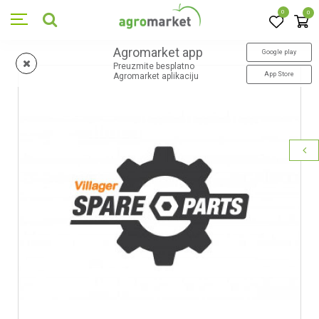
0
0
Agromarket app
Google play
Preuzmite besplatno
App Store
Agromarket aplikaciju