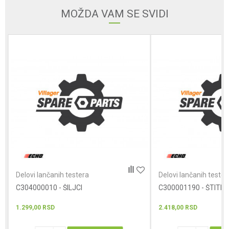
Email
MOŽDA VAM SE SVIDI
Poruka
POŠALJI
Delovi lančanih testera
Delovi lančanih tester
C304000010 - ŠILJCI
C300001190 - ŠTITN
1.299,00
RSD
2.418,00
RSD