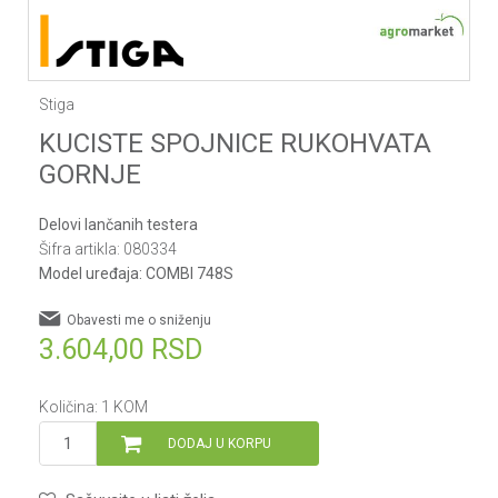
Stiga
KUCISTE SPOJNICE RUKOHVATA
GORNJE
Delovi lančanih testera
Šifra artikla:
080334
Model uređaja:
COMBI 748S
Obavesti me o sniženju
3.604,00
RSD
Količina:
1
KOM
DODAJ U KORPU