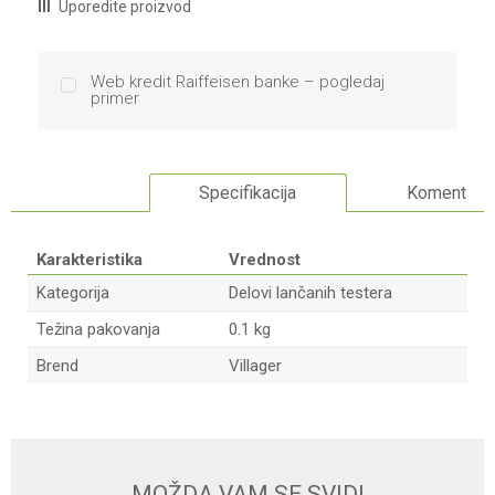
Uporedite proizvod
Web kredit Raiffeisen banke – pogledaj
primer
Specifikacija
Komentari
Karakteristika
Vrednost
Kategorija
Delovi lančanih testera
Težina pakovanja
0.1 kg
Brend
Villager
Ime/Nadimak
Email
MOŽDA VAM SE SVIDI