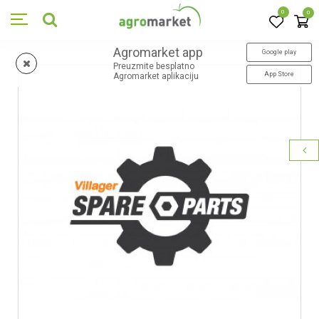
0
0
Agromarket app
Google play
Preuzmite besplatno
App Store
Agromarket aplikaciju