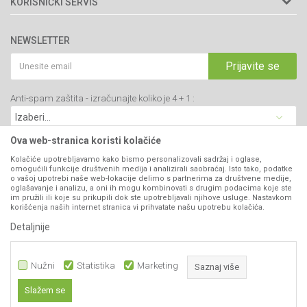
KORISNIČKI SERVIS
34000 Kragujevac, Srbija
Prodavnice
Uslovi korišćenja i prodaje
webshop@agromarket.rs
Brendovi
NEWSLETTER
Politika privatnosti
Katalozi
034/200-784
Kako kupiti
Prijavite se
Saradnja
PIB: 102135221
Isporuka
Blog
Anti-spam zaštita - izračunajte koliko je 4 + 1 :
Click & Collect
Matični broj: 07593252
Najčešća pitanja
Načini plaćanja
Kontakt
Plaćanje karticama
Ova web-stranica koristi kolačiće
B2B Portal
Web kredit Raiffeisen banke
Kolačiće upotrebljavamo kako bismo personalizovali sadržaj i oglase,
VIBER I SMS NEWSLETTER
omogućili funkcije društvenih medija i analizirali saobraćaj. Isto tako, podatke
Pravo na odustajanje
o vašoj upotrebi naše web-lokacije delimo s partnerima za društvene medije,
oglašavanje i analizu, a oni ih mogu kombinovati s drugim podacima koje ste
Prijavite se
Reklamacije
im pružili ili koje su prikupili dok ste upotrebljavali njihove usluge. Nastavkom
korišćenja naših internet stranica vi prihvatate našu upotrebu kolačića.
Povraćaj sredstava
Detaljnije
PRATITE NAS
Zamena artikala
Nužni
Statistika
Marketing
Saznaj više
Slažem se