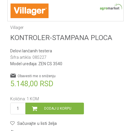
Villager
KONTROLER-STAMPANA PLOCA
Delovi lančanih testera
Šifra artikla:
085227
Model uređaja:
ZEN CS 3540
Obavesti me o sniženju
5.148,00
RSD
Količina:
1
KOM
DODAJ U KORPU
Sačuvajte u listi želja