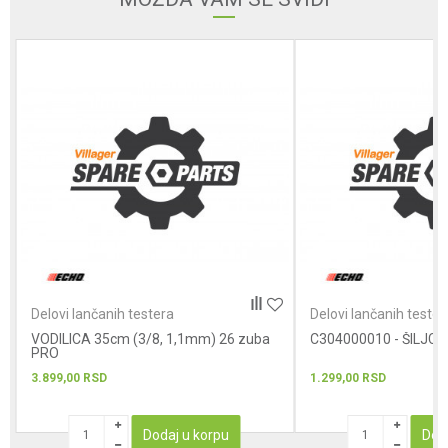
Poruka
POŠALJI
Delovi lančanih testera
Delovi lančanih tester
VODILICA 35cm (3/8, 1,1mm) 26 zuba
C304000010 - ŠILJCI
PRO
3.899,00
RSD
1.299,00
RSD
Dodaj u korpu
Dod