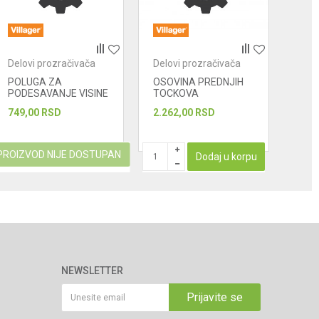
Delovi prozračivača
Delovi prozračivača
Delo
POLUGA ZA
OSOVINA PREDNJIH
OSO
PODESAVANJE VISINE
TOCKOVA
TOC
749,00
RSD
2.262,00
RSD
2.26
PROIZVOD NIJE DOSTUPAN
Dodaj u korpu
NEWSLETTER
Prijavite se