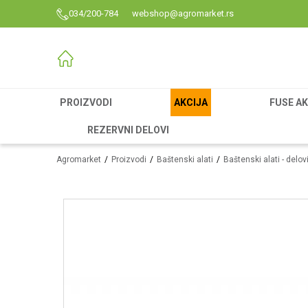
034/200-784
webshop@agromarket.rs
PROIZVODI
AKCIJA
FUSE AK
REZERVNI DELOVI
Agromarket
Proizvodi
Baštenski alati
Baštenski alati - delov