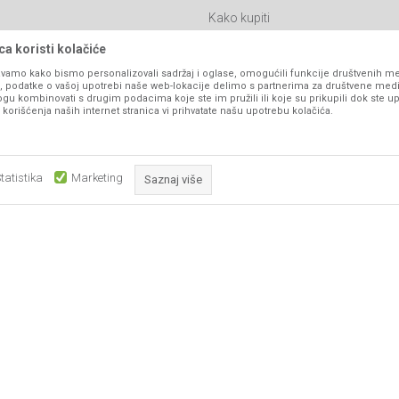
Kako kupiti
Isporuka
a koristi kolačiće
Click & Collect
vamo kako bismo personalizovali sadržaj i oglase, omogućili funkcije društvenih medi
ko, podatke o vašoj upotrebi naše web-lokacije delimo s partnerima za društvene medi
Načini plaćanja
ogu kombinovati s drugim podacima koje ste im pružili ili koje su prikupili dok ste up
orišćenja naših internet stranica vi prihvatate našu upotrebu kolačića.
itanja
Plaćanje karticama
Web kredit Raiffeisen banke
l
Pravo na odustajanje
tatistika
Marketing
Saznaj više
Reklamacije
Povraćaj sredstava
Obavezni kolačići čine stranicu upotrebljivom omogućavajući osnov
Zamena artikala
što su navigacija stranicom i pristup zaštićenim područjima. Sajt kor
koji su nužni za ispravno funkcioniranje naše web stranice kako b
pojedine tehničke funkcije i tako Vam osigurali pozitivno korisničko
ka, ali ne možemo garantovati da su sve informacije kompletne i bez grešaka. Svi
su dostupni u svakom trenutku.