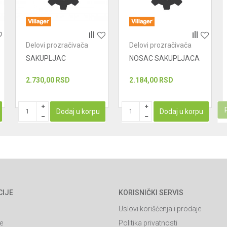
Delovi prozračivača
Delovi prozračivača
SAKUPLJAC
NOSAC SAKUPLJACA
2.730,00
RSD
2.184,00
RSD
Dodaj u korpu
Dodaj u korpu
CIJE
KORISNIČKI SERVIS
Uslovi korišćenja i prodaje
e
Politika privatnosti