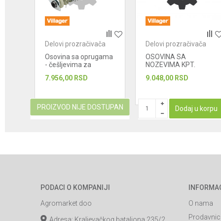
POŠALJI
ča
Delovi prozračivača
Delovi prozračivača
Osovina sa oprugama
OSOVINA SA
- češljevima za
NOZEVIMA KPT.
motorni prozračivač
7.956,00
RSD
9.048,00
RSD
za travu Villager VPS...
PROIZVOD NIJE DOSTUPAN
korpu
Dodaj u korpu
PODACI O KOMPANIJI
INFORMA
Agromarket doo
O nama
Prodavnic
Adresa: Kraljevačkog bataljona 235/2