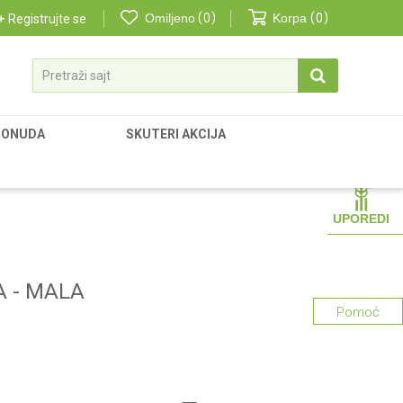
Omiljeno
0
Korpa
0
Registrujte se
Pretraži sajt
PONUDA
SKUTERI AKCIJA
UPOREDI
 - MALA
Pomoć