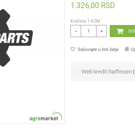
1.326,00
RSD
Količina:
1
KOM
DO
Sačuvajte u listi želja
Up
Web kredit Raiffeisen 