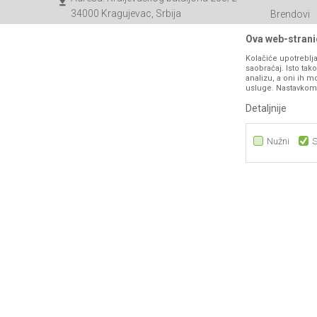
34000 Kragujevac, Srbija
Brendovi
Katalozi
webshop@agromarket.rs
Ova web-stranic
Saradnja
Kolačiće upotreblja
034/200-784
saobraćaj. Isto ta
Blog
analizu, a oni ih m
PIB: 102135221
usluge. Nastavkom k
Najčešća p
Matični broj: 07593252
Detaljnije
Kontakt
B2B Porta
Nužni
S
Nužni
Statistika
Marketing
Nastojimo da budemo što precizniji u opisu proizvoda, prikazu sli