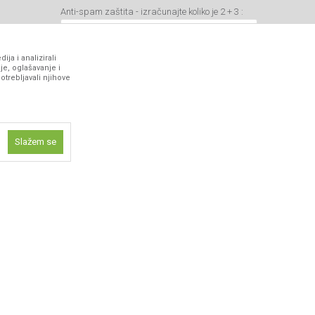
Anti-spam zaštita - izračunajte koliko je 2 + 3 :
ja i analizirali
je, oglašavanje i
otrebljavali njihove
VIBER I SMS NEWSLETTER
Prijavite se
Slažem se
PRATITE NAS
ne funkcije kao
isti kolačiće
ismo omogućili
 iskustvo.
 artikli prikazani na sajtu su deo naše ponude i ne podrazumeva da