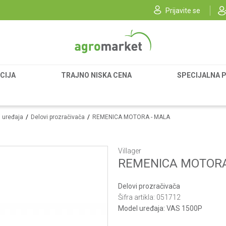
Prijavite se
CIJA
TRAJNO NISKA CENA
SPECIJALNA 
i uređaja
Delovi prozračivača
REMENICA MOTORA - MALA
Villager
REMENICA MOTORA
Delovi prozračivača
Šifra artikla:
051712
Model uređaja:
VAS 1500P