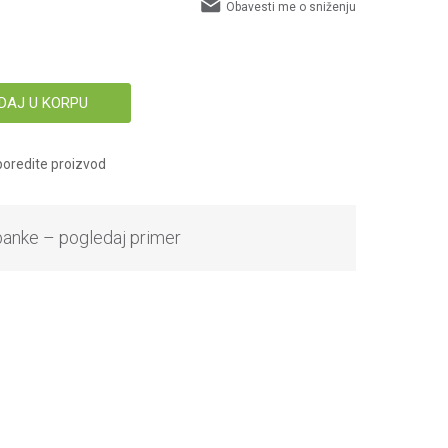
Obavesti me o sniženju
DAJ U KORPU
oredite proizvod
banke – pogledaj primer