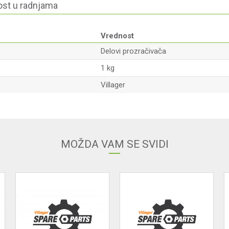
st u radnjama
Vrednost
Delovi prozračivača
1 kg
Villager
Email
MOŽDA VAM SE SVIDI