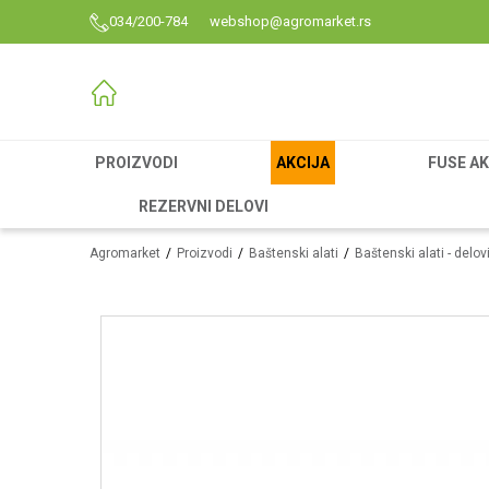
034/200-784
webshop@agromarket.rs
PROIZVODI
AKCIJA
FUSE AK
REZERVNI DELOVI
Agromarket
Proizvodi
Baštenski alati
Baštenski alati - delov