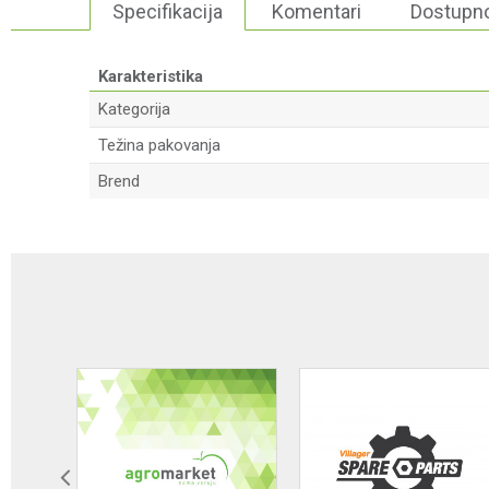
Specifikacija
Komentari
Dostupno
Karakteristika
Kategorija
Težina pakovanja
Brend
Ime/Nadimak
Poruka