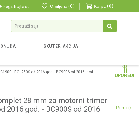
Omiljeno
0
Korpa
0
Registrujte se
Pretraži sajt
PONUDA
SKUTERI AKCIJA
C1900 - BC1250S od 2016 god. - BC900S od 2016. god.
UPOREDI
omplet 28 mm za motorni trimer
d 2016 god. - BC900S od 2016.
Pomoć