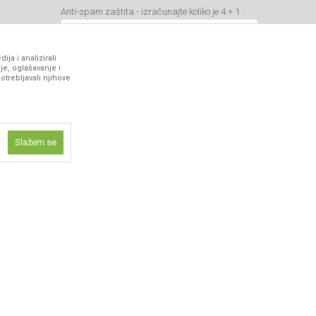
Anti-spam zaštita - izračunajte koliko je 4 + 1 :
ja i analizirali
je, oglašavanje i
otrebljavali njihove
VIBER I SMS NEWSLETTER
Prijavite se
Slažem se
PRATITE NAS
ne funkcije kao
isti kolačiće
ismo omogućili
 iskustvo.
 artikli prikazani na sajtu su deo naše ponude i ne podrazumeva da