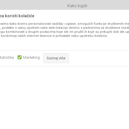
Kako kupiti
Isporuka
a koristi kolačiće
Click & Collect
vamo kako bismo personalizovali sadržaj i oglase, omogućili funkcije društvenih medi
ko, podatke o vašoj upotrebi naše web-lokacije delimo s partnerima za društvene medi
Načini plaćanja
ogu kombinovati s drugim podacima koje ste im pružili ili koje su prikupili dok ste up
orišćenja naših internet stranica vi prihvatate našu upotrebu kolačića.
itanja
Plaćanje karticama
Web kredit Raiffeisen banke
l
Pravo na odustajanje
tatistika
Marketing
Saznaj više
Reklamacije
Povraćaj sredstava
Obavezni kolačići čine stranicu upotrebljivom omogućavajući osnov
Zamena artikala
što su navigacija stranicom i pristup zaštićenim područjima. Sajt kor
koji su nužni za ispravno funkcioniranje naše web stranice kako b
pojedine tehničke funkcije i tako Vam osigurali pozitivno korisničko
ka, ali ne možemo garantovati da su sve informacije kompletne i bez grešaka. Svi
su dostupni u svakom trenutku.