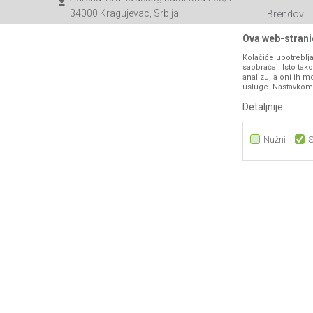
34000 Kragujevac, Srbija
Brendovi
Katalozi
webshop@agromarket.rs
Ova web-stranic
Saradnja
Kolačiće upotreblja
034/200-784
saobraćaj. Isto ta
Blog
analizu, a oni ih m
PIB: 102135221
usluge. Nastavkom k
Najčešća p
Matični broj: 07593252
Detaljnije
Kontakt
B2B Porta
Nužni
S
Nužni
Statistika
Marketing
Nastojimo da budemo što precizniji u opisu proizvoda, prikazu sli