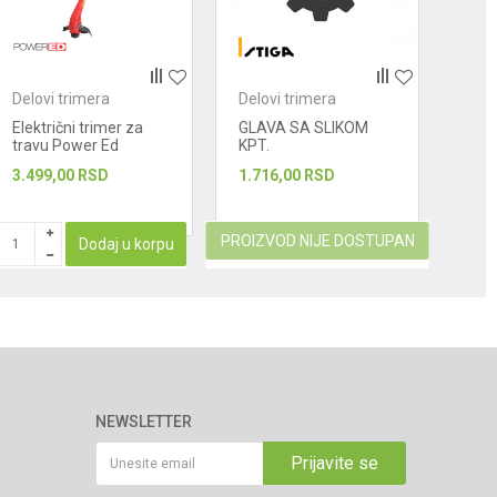
Delovi trimera
Delovi trimera
Delo
Električni trimer za
GLAVA SA SLIKOM
A35
travu Power Ed
KPT.
ODU
PWRET 270
3.499,00
RSD
1.716,00
RSD
515
PROIZVOD NIJE DOSTUPAN
Dodaj u korpu
NEWSLETTER
Prijavite se