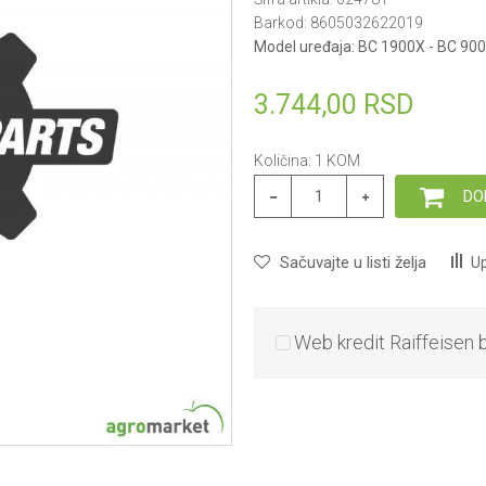
Barkod:
8605032622019
Model uređaja:
BC 1900X - BC 900
3.744,00
RSD
Količina:
1
KOM
DO
Sačuvajte u listi želja
Up
Web kredit Raiffeisen 