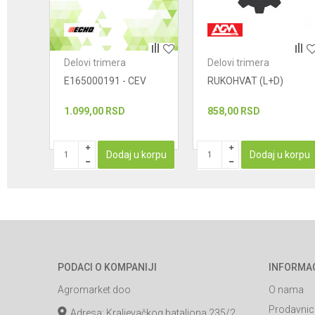
POŠALJI
Delovi trimera
Delovi trimera
V
E165000191 - CEV
RUKOHVAT (L+D)
1.099,00
RSD
858,00
RSD
korpu
Dodaj u korpu
Dodaj u korpu
PODACI O KOMPANIJI
INFORMA
Agromarket doo
O nama
Prodavnic
Adresa: Kraljevačkog bataljona 235/2