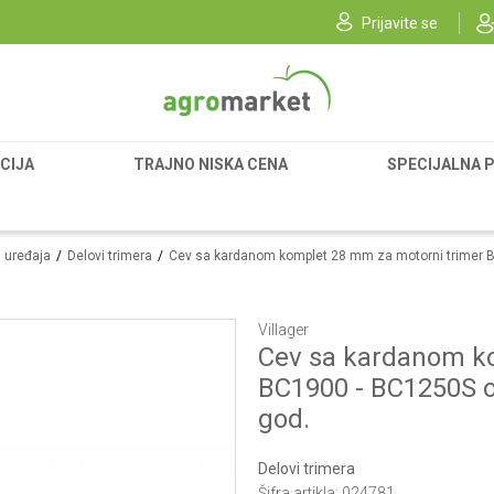
Prijavite se
CIJA
TRAJNO NISKA CENA
SPECIJALNA 
i uređaja
Delovi trimera
Cev sa kardanom komplet 28 mm za motorni trimer B
Villager
Cev sa kardanom k
BC1900 - BC1250S o
god.
Delovi trimera
Šifra artikla:
024781