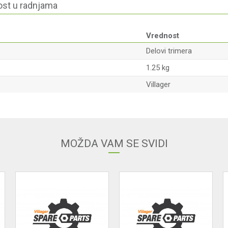
st u radnjama
Vrednost
Delovi trimera
1.25 kg
Villager
Email
MOŽDA VAM SE SVIDI