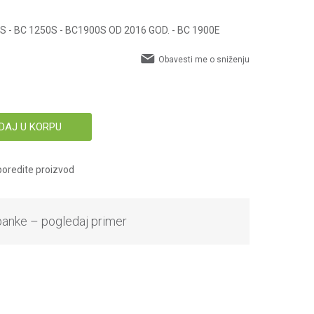
S - BC 1250S - BC1900S OD 2016 GOD. - BC 1900E
Obavesti me o sniženju
DAJ U KORPU
oredite proizvod
banke – pogledaj primer