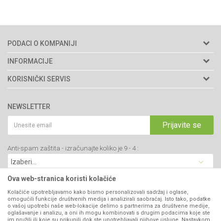
PODACI O KOMPANIJI
Agromarket doo
INFORMACIJE
Adresa: Kraljevačkog bataljona 235/2
O nama
KORISNIČKI SERVIS
34000 Kragujevac, Srbija
Prodavnice
Uslovi korišćenja i prodaje
webshop@agromarket.rs
Brendovi
NEWSLETTER
Politika privatnosti
Katalozi
034/200-784
Kako kupiti
Prijavite se
Saradnja
PIB: 102135221
Isporuka
Blog
Anti-spam zaštita - izračunajte koliko je 9 - 4 :
Click & Collect
Matični broj: 07593252
Najčešća pitanja
Načini plaćanja
Kontakt
Plaćanje karticama
Ova web-stranica koristi kolačiće
B2B Portal
Web kredit Raiffeisen banke
Kolačiće upotrebljavamo kako bismo personalizovali sadržaj i oglase,
VIBER I SMS NEWSLETTER
omogućili funkcije društvenih medija i analizirali saobraćaj. Isto tako, podatke
Pravo na odustajanje
o vašoj upotrebi naše web-lokacije delimo s partnerima za društvene medije,
oglašavanje i analizu, a oni ih mogu kombinovati s drugim podacima koje ste
Prijavite se
Reklamacije
im pružili ili koje su prikupili dok ste upotrebljavali njihove usluge. Nastavkom