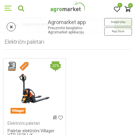
0
0
Agromarket app
Google play
Sortiraj
Filteri
Preuzmite besplatno
App Store
Agromarket aplikaciju
Električni paletari
1
proizvoda
20
%
Električni paletari
Paletar električni Villager