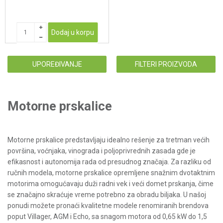
Dodaj u korpu
UPOREĐIVANJE
FILTERI PROIZVODA
Motorne prskalice
Motorne prskalice predstavljaju idealno rešenje za tretman većih
površina, voćnjaka, vinograda i poljoprivrednih zasada gde je
efikasnost i autonomija rada od presudnog značaja. Za razliku od
ručnih modela, motorne prskalice opremljene snažnim dvotaktnim
motorima omogućavaju duži radni vek i veći domet prskanja, čime
se značajno skraćuje vreme potrebno za obradu biljaka. U našoj
ponudi možete pronaći kvalitetne modele renomiranih brendova
poput Villager, AGM i Echo, sa snagom motora od 0,65 kW do 1,5