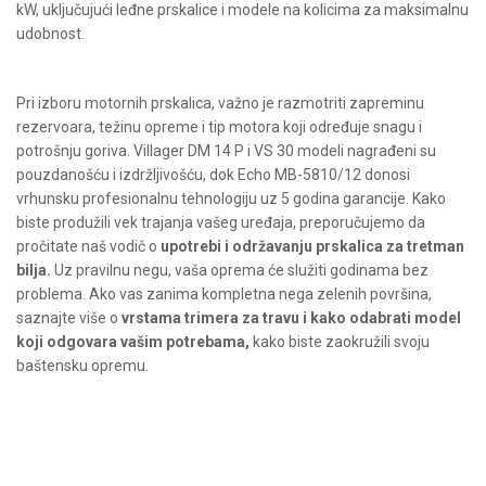
kW, uključujući leđne prskalice i modele na kolicima za maksimalnu
udobnost.
Pri izboru motornih prskalica, važno je razmotriti zapreminu
rezervoara, težinu opreme i tip motora koji određuje snagu i
potrošnju goriva. Villager DM 14 P i VS 30 modeli nagrađeni su
pouzdanošću i izdržljivošću, dok Echo MB-5810/12 donosi
vrhunsku profesionalnu tehnologiju uz 5 godina garancije. Kako
biste produžili vek trajanja vašeg uređaja, preporučujemo da
pročitate naš vodič o
upotrebi i održavanju prskalica za tretman
bilja
.
Uz pravilnu negu, vaša oprema će služiti godinama bez
problema. Ako vas zanima kompletna nega zelenih površina,
saznajte više o
vrstama trimera za travu i kako odabrati model
koji odgovara vašim potrebama
,
kako biste zaokružili svoju
baštensku opremu.