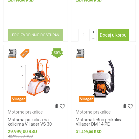
28.499,00
RSD
28.499,00
RSD
Dodaj u korpu
PROIZVOD NIJE DOSTUPAN
30
%
Motorne prskalice
Motorne prskalice
Motorna prskalica na
Motorna leđna prskalica
kolicima Villager VS 30
Villager DM 14 PE
29.999,00
RSD
31.499,00
RSD
42.999,00
RSD