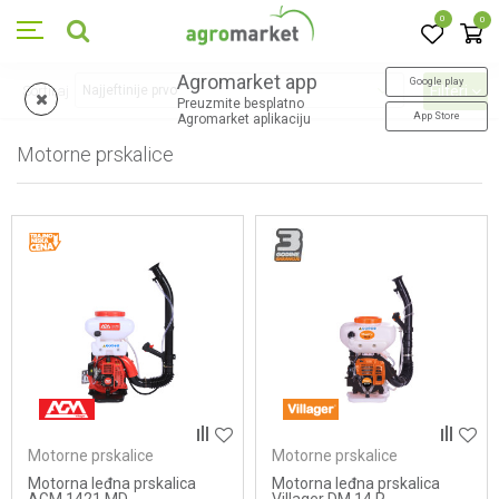
0
0
Agromarket app
Google play
Sortiraj
Filteri
Preuzmite besplatno
App Store
Agromarket aplikaciju
Motorne prskalice
7
proizvoda
Motorne prskalice
Motorne prskalice
Motorna leđna prskalica
Motorna leđna prskalica