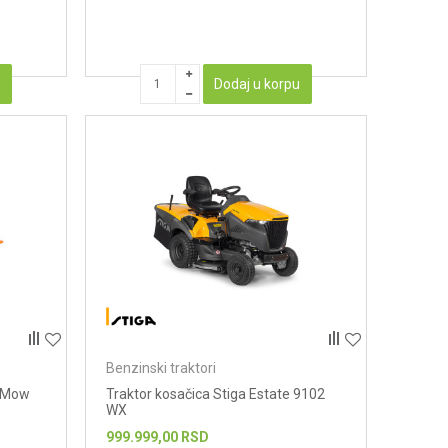
u
Dodaj u korpu
Benzinski traktori
ssMow
Traktor kosačica Stiga Estate 9102
WX
999.999,00
RSD