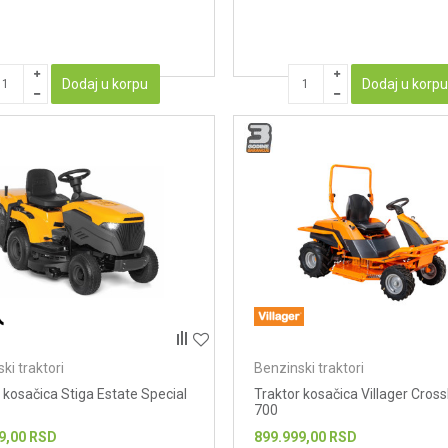
Dodaj u korpu
Dodaj u korp
ki traktori
Benzinski traktori
 kosačica Stiga Estate Special
Traktor kosačica Villager Cro
700
9,00
RSD
899.999,00
RSD