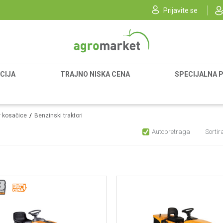
Prijavite se
CIJA
TRAJNO NISKA CENA
SPECIJALNA 
r kosačice
Benzinski traktori
Autopretraga
Sortir