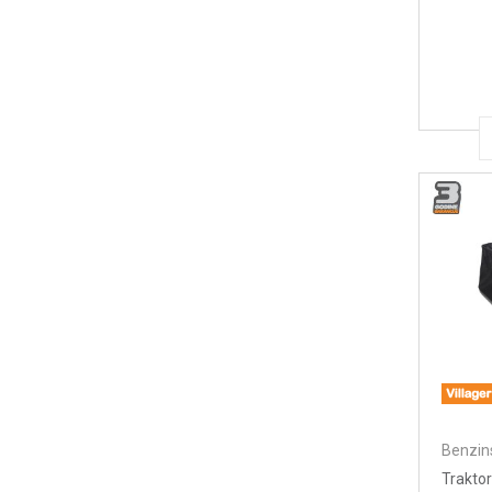
Benzins
Trakto