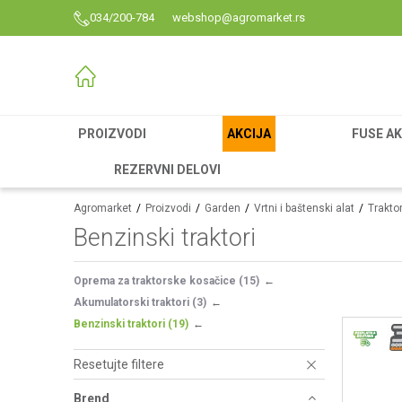
034/200-784
webshop@agromarket.rs
PROIZVODI
AKCIJA
FUSE AK
REZERVNI DELOVI
Agromarket
Proizvodi
Garden
Vrtni i baštenski alat
Trakto
Benzinski traktori
Oprema za traktorske kosačice
(15)
Akumulatorski traktori
(3)
Benzinski traktori
(19)
Resetujte filtere
Brend