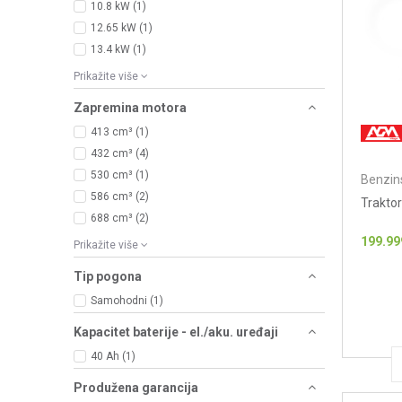
10.8 kW (1)
12.65 kW (1)
13.4 kW (1)
Prikažite više
Zapremina motora
413 cm³ (1)
432 cm³ (4)
530 cm³ (1)
Benzins
586 cm³ (2)
Trakto
688 cm³ (2)
199.99
Prikažite više
Tip pogona
Samohodni (1)
Kapacitet baterije - el./aku. uređaji
40 Ah (1)
Produžena garancija