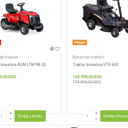
ki traktori
Benzinski traktori
r kosačica AGM LTM 98-25
Traktor kosačica VTR 650
9,00
RSD
149.999,00
RSD
199.999,00
RSD
Dodaj u korpu
Dodaj u korp