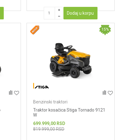
u
Dodaj u korpu
15
%
Benzinski traktori
o
Traktor kosačica Stiga Tornado 9121
W
699.999,00
RSD
819.999,00
RSD