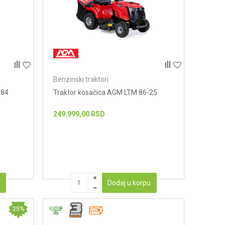
Benzinski traktori
384
Traktor kosačica AGM LTM 86-25
249.999,00
RSD
u
Dodaj u korpu
25
%