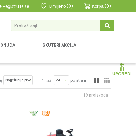
Omiljeno
0
Korpa
0
Registrujte se
Pretraži sajt
PONUDA
SKUTERI AKCIJA
UPOREDI
aj
Prikaži
po strani
19
proizvoda