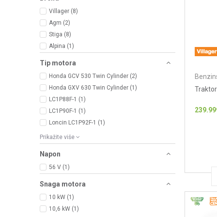
Villager (8)
Agm (2)
Stiga (8)
Alpina (1)
Tip motora
Benzins
Honda GCV 530 Twin Cylinder (2)
Honda GXV 630 Twin Cylinder (1)
Trakto
LC1P88F-1 (1)
239.99
LC1P90F-1 (1)
Loncin LC1P92F-1 (1)
Prikažite više
Napon
56 V (1)
Snaga motora
10 kW (1)
10,6 kW (1)