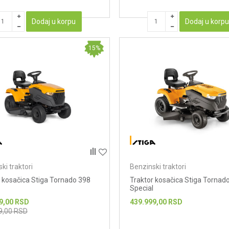
Dodaj u korpu
Dodaj u korp
15
%
ki traktori
Benzinski traktori
 kosačica Stiga Tornado 398
Traktor kosačica Stiga Tornad
Special
9,00
RSD
439.999,00
RSD
9,00
RSD