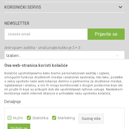
Adresa: Kraljevačkog bataljona 235/2
O nama
KORISNIČKI SERVIS
34000 Kragujevac, Srbija
Prodavnice
Uslovi korišćenja i prodaje
webshop@agromarket.rs
Brendovi
NEWSLETTER
Politika privatnosti
Katalozi
034/200-784
Kako kupiti
Prijavite se
Saradnja
PIB: 102135221
Isporuka
Blog
Anti-spam zaštita - izračunajte koliko je 2 + 3 :
Click & Collect
Matični broj: 07593252
Najčešća pitanja
Načini plaćanja
Kontakt
Plaćanje karticama
Ova web-stranica koristi kolačiće
B2B Portal
Web kredit Raiffeisen banke
Kolačiće upotrebljavamo kako bismo personalizovali sadržaj i oglase,
VIBER I SMS NEWSLETTER
omogućili funkcije društvenih medija i analizirali saobraćaj. Isto tako, podatke
Pravo na odustajanje
o vašoj upotrebi naše web-lokacije delimo s partnerima za društvene medije,
oglašavanje i analizu, a oni ih mogu kombinovati s drugim podacima koje ste
Prijavite se
Reklamacije
im pružili ili koje su prikupili dok ste upotrebljavali njihove usluge. Nastavkom
korišćenja naših internet stranica vi prihvatate našu upotrebu kolačića.
Povraćaj sredstava
Detaljnije
PRATITE NAS
Zamena artikala
Nužni
Statistika
Marketing
Saznaj više
Slažem se