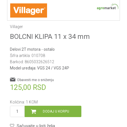
Villager
BOLCNI KLIPA 11 x 34 mm
Delovi 2T motora - ostalo
Šifra artikla:
010708
Barkod:
8605032626512
Model uređaja:
VGS 24 / VGS 24P
Obavesti me o sniženju
125,00
RSD
Količina:
1
KOM
DODAJ U KORPU
Sačuvajte u listi želja