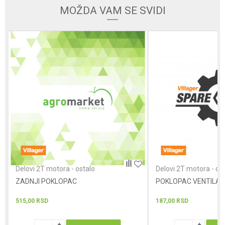
Email
MOŽDA VAM SE SVIDI
Poruka
POŠALJI
Delovi 2T motora - ostalo
Delovi 2T motora - os
ZADNJI POKLOPAC
POKLOPAC VENTILA
515,00
RSD
187,00
RSD