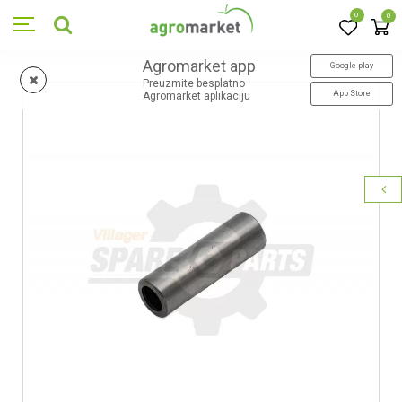
0
0
Agromarket app
Google play
Preuzmite besplatno
App Store
Agromarket aplikaciju