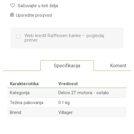
Sačuvajte u listi želja
Uporedite proizvod
Web kredit Raiffeisen banke – pogledaj
primer
Specifikacija
Komentari
Karakteristika
Vrednost
Kategorija
Delovi 2T motora - ostalo
Težina pakovanja
0.1 kg
Brend
Villager
Ime/Nadimak