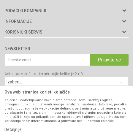
PODACI O KOMPANIJI
Agromarket doo
INFORMACIJE
Adresa: Kraljevačkog bataljona 235/2
O nama
KORISNIČKI SERVIS
34000 Kragujevac, Srbija
Prodavnice
Uslovi korišćenja i prodaje
webshop@agromarket.rs
Brendovi
NEWSLETTER
Politika privatnosti
Katalozi
034/200-784
Kako kupiti
Prijavite se
Saradnja
PIB: 102135221
Isporuka
Blog
Anti-spam zaštita - izračunajte koliko je 2 + 3 :
Click & Collect
Matični broj: 07593252
Najčešća pitanja
Načini plaćanja
Kontakt
Plaćanje karticama
Ova web-stranica koristi kolačiće
B2B Portal
Web kredit Raiffeisen banke
Kolačiće upotrebljavamo kako bismo personalizovali sadržaj i oglase,
VIBER I SMS NEWSLETTER
omogućili funkcije društvenih medija i analizirali saobraćaj. Isto tako, podatke
Pravo na odustajanje
o vašoj upotrebi naše web-lokacije delimo s partnerima za društvene medije,
oglašavanje i analizu, a oni ih mogu kombinovati s drugim podacima koje ste
Prijavite se
Reklamacije
im pružili ili koje su prikupili dok ste upotrebljavali njihove usluge. Nastavkom
korišćenja naših internet stranica vi prihvatate našu upotrebu kolačića.
Povraćaj sredstava
Detaljnije
PRATITE NAS