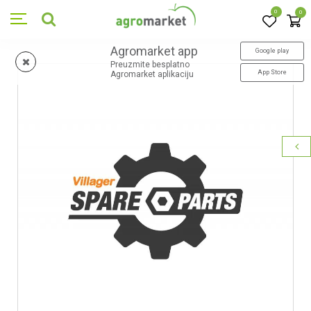
0
0
Agromarket app
Google play
Preuzmite besplatno
App Store
Agromarket aplikaciju