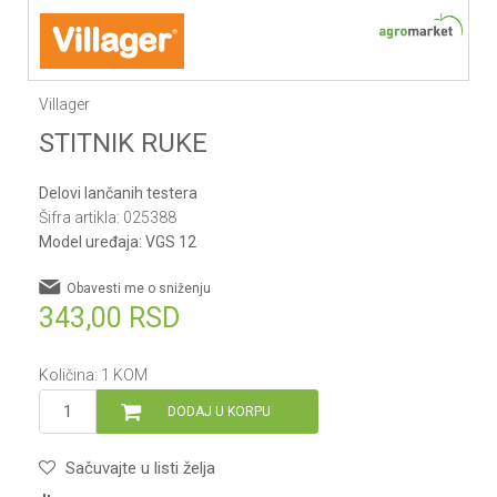
Villager
STITNIK RUKE
Delovi lančanih testera
Šifra artikla:
025388
Model uređaja:
VGS 12
Obavesti me o sniženju
343,00
RSD
Količina:
1
KOM
DODAJ U KORPU
Sačuvajte u listi želja