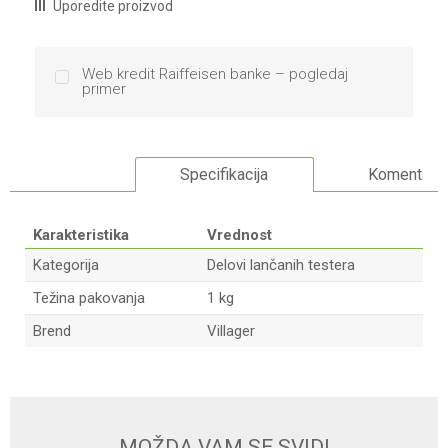
Uporedite proizvod
Web kredit Raiffeisen banke – pogledaj
primer
Specifikacija
Komentari
Karakteristika
Vrednost
Kategorija
Delovi lančanih testera
Težina pakovanja
1 kg
Brend
Villager
Ime/Nadimak
Email
MOŽDA VAM SE SVIDI