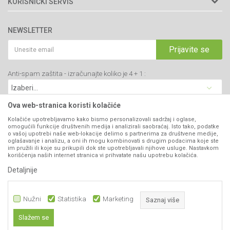
KORISNIČKI SERVIS
34000 Kragujevac, Srbija
Prodavnice
Uslovi korišćenja i prodaje
webshop@agromarket.rs
Brendovi
NEWSLETTER
Politika privatnosti
Katalozi
034/200-784
Kako kupiti
Prijavite se
Saradnja
PIB: 102135221
Isporuka
Blog
Anti-spam zaštita - izračunajte koliko je 4 + 1 :
Click & Collect
Matični broj: 07593252
Najčešća pitanja
Načini plaćanja
Kontakt
Plaćanje karticama
Ova web-stranica koristi kolačiće
B2B Portal
Web kredit Raiffeisen banke
Kolačiće upotrebljavamo kako bismo personalizovali sadržaj i oglase,
VIBER I SMS NEWSLETTER
omogućili funkcije društvenih medija i analizirali saobraćaj. Isto tako, podatke
Pravo na odustajanje
o vašoj upotrebi naše web-lokacije delimo s partnerima za društvene medije,
oglašavanje i analizu, a oni ih mogu kombinovati s drugim podacima koje ste
Prijavite se
Reklamacije
im pružili ili koje su prikupili dok ste upotrebljavali njihove usluge. Nastavkom
korišćenja naših internet stranica vi prihvatate našu upotrebu kolačića.
Povraćaj sredstava
Detaljnije
PRATITE NAS
Zamena artikala
Nužni
Statistika
Marketing
Saznaj više
Slažem se