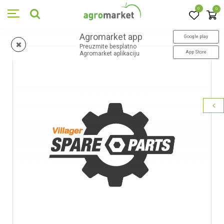
0
0
Agromarket app
Google play
Preuzmite besplatno
App Store
Agromarket aplikaciju