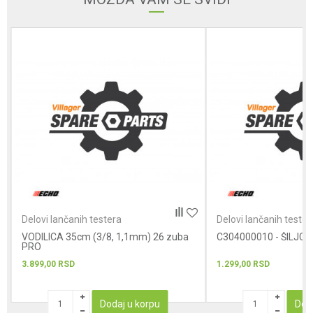
Poruka
POŠALJI
Delovi lančanih testera
Delovi lančanih tester
VODILICA 35cm (3/8, 1,1mm) 26 zuba
C304000010 - ŠILJCI
PRO
3.899,00
RSD
1.299,00
RSD
Dodaj u korpu
Dod