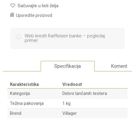
Sačuvajte u listi želja
Uporedite proizvod
Web kredit Raiffeisen banke – pogledaj
primer
Specifikacija
Komentari
Karakteristika
Vrednost
Kategorija
Delovi lančanih testera
Težina pakovanja
1 kg
Brend
Villager
Ime/Nadimak