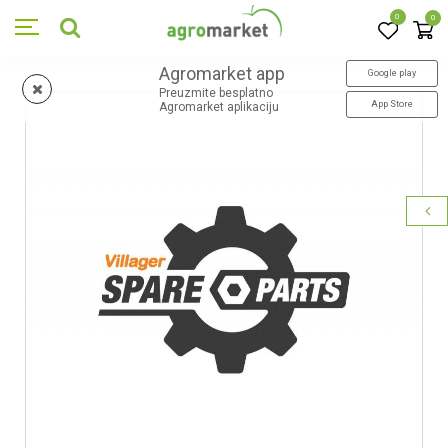
0
0
Agromarket app
Google play
Preuzmite besplatno
App Store
Agromarket aplikaciju