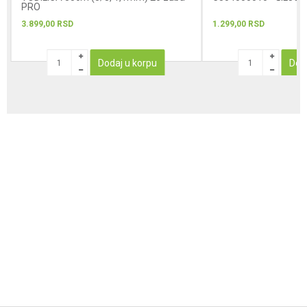
PRO
3.899,00
RSD
1.299,00
RSD
Dodaj u korpu
Dod