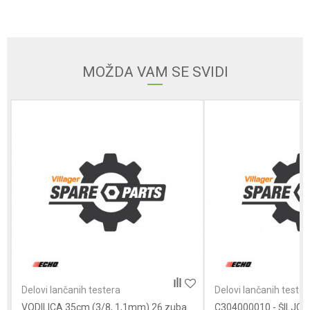
Email
MOŽDA VAM SE SVIDI
Poruka
POŠALJI
Delovi lančanih testera
Delovi lančanih tester
VODILICA 35cm (3/8, 1,1mm) 26 zuba
C304000010 - ŠILJCI