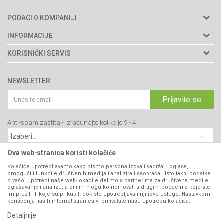
PODACI O KOMPANIJI
Agromarket doo
INFORMACIJE
Adresa: Kraljevačkog bataljona 235/2
O nama
KORISNIČKI SERVIS
34000 Kragujevac, Srbija
Prodavnice
Uslovi korišćenja i prodaje
webshop@agromarket.rs
Brendovi
NEWSLETTER
Politika privatnosti
Katalozi
034/200-784
Kako kupiti
Prijavite se
Saradnja
PIB: 102135221
Isporuka
Blog
Anti-spam zaštita - izračunajte koliko je 9 - 4 :
Click & Collect
Matični broj: 07593252
Najčešća pitanja
Načini plaćanja
Kontakt
Plaćanje karticama
Ova web-stranica koristi kolačiće
B2B Portal
Web kredit Raiffeisen banke
Kolačiće upotrebljavamo kako bismo personalizovali sadržaj i oglase,
VIBER I SMS NEWSLETTER
omogućili funkcije društvenih medija i analizirali saobraćaj. Isto tako, podatke
Pravo na odustajanje
o vašoj upotrebi naše web-lokacije delimo s partnerima za društvene medije,
oglašavanje i analizu, a oni ih mogu kombinovati s drugim podacima koje ste
Prijavite se
Reklamacije
im pružili ili koje su prikupili dok ste upotrebljavali njihove usluge. Nastavkom
korišćenja naših internet stranica vi prihvatate našu upotrebu kolačića.
Povraćaj sredstava
Detaljnije
PRATITE NAS