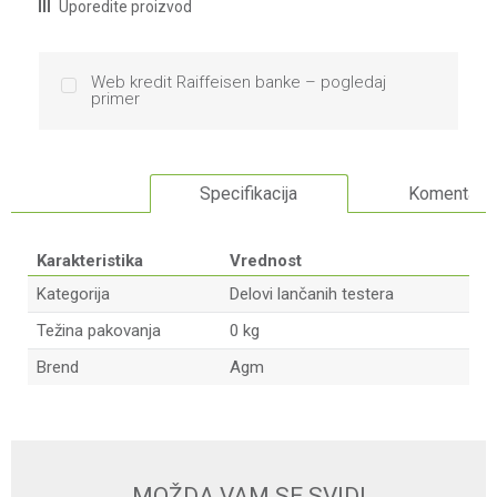
Uporedite proizvod
Web kredit Raiffeisen banke – pogledaj
primer
Specifikacija
Komentari
Karakteristika
Vrednost
Kategorija
Delovi lančanih testera
Težina pakovanja
0 kg
Brend
Agm
Ime/Nadimak
Email
MOŽDA VAM SE SVIDI