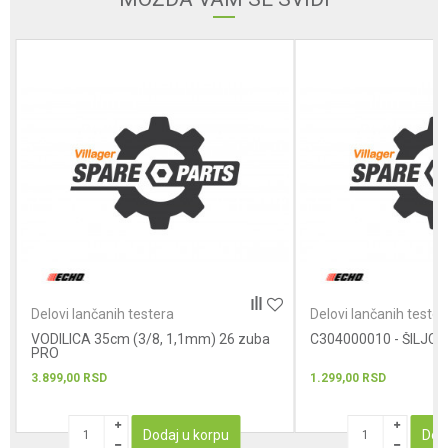
Poruka
POŠALJI
Delovi lančanih testera
Delovi lančanih tester
VODILICA 35cm (3/8, 1,1mm) 26 zuba
C304000010 - ŠILJCI
PRO
3.899,00
RSD
1.299,00
RSD
Dodaj u korpu
Dod