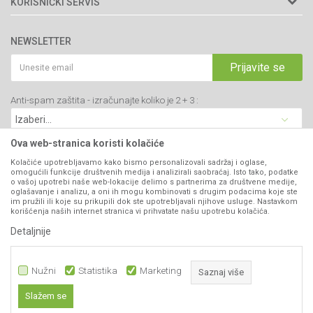
KORISNIČKI SERVIS
34000 Kragujevac, Srbija
Prodavnice
Uslovi korišćenja i prodaje
webshop@agromarket.rs
Brendovi
NEWSLETTER
Politika privatnosti
Katalozi
034/200-784
Kako kupiti
Prijavite se
Saradnja
PIB: 102135221
Isporuka
Blog
Anti-spam zaštita - izračunajte koliko je 2 + 3 :
Click & Collect
Matični broj: 07593252
Najčešća pitanja
Načini plaćanja
Kontakt
Plaćanje karticama
Ova web-stranica koristi kolačiće
B2B Portal
Web kredit Raiffeisen banke
Kolačiće upotrebljavamo kako bismo personalizovali sadržaj i oglase,
VIBER I SMS NEWSLETTER
omogućili funkcije društvenih medija i analizirali saobraćaj. Isto tako, podatke
Pravo na odustajanje
o vašoj upotrebi naše web-lokacije delimo s partnerima za društvene medije,
oglašavanje i analizu, a oni ih mogu kombinovati s drugim podacima koje ste
Prijavite se
Reklamacije
im pružili ili koje su prikupili dok ste upotrebljavali njihove usluge. Nastavkom
korišćenja naših internet stranica vi prihvatate našu upotrebu kolačića.
Povraćaj sredstava
Detaljnije
PRATITE NAS
Zamena artikala
Nužni
Statistika
Marketing
Saznaj više
Slažem se