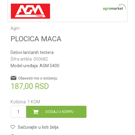
Agm
PLOCICA MACA
Delovi lančanih testera
Šifra artikla:
050682
Model uređaja:
AGM 5400
Obavesti me o sniženju
187,00
RSD
Količina:
1
KOM
DODAJ U KORPU
Sačuvajte u listi želja