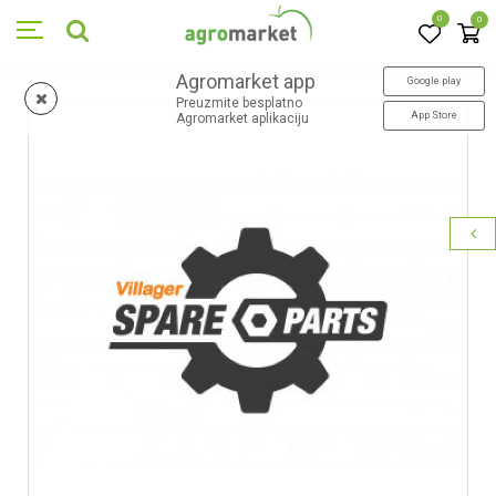
0
0
Agromarket app
Google play
Preuzmite besplatno
App Store
Agromarket aplikaciju