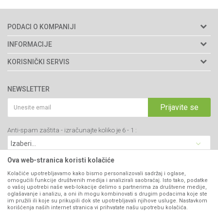
PODACI O KOMPANIJI
Agromarket doo
INFORMACIJE
Adresa: Kraljevačkog bataljona 235/2
O nama
KORISNIČKI SERVIS
34000 Kragujevac, Srbija
Prodavnice
Uslovi korišćenja i prodaje
webshop@agromarket.rs
Brendovi
NEWSLETTER
Politika privatnosti
Katalozi
034/200-784
Kako kupiti
Prijavite se
Saradnja
PIB: 102135221
Isporuka
Blog
Anti-spam zaštita - izračunajte koliko je 6 - 1 :
Click & Collect
Matični broj: 07593252
Najčešća pitanja
Načini plaćanja
Kontakt
Plaćanje karticama
Ova web-stranica koristi kolačiće
B2B Portal
Web kredit Raiffeisen banke
Kolačiće upotrebljavamo kako bismo personalizovali sadržaj i oglase,
VIBER I SMS NEWSLETTER
omogućili funkcije društvenih medija i analizirali saobraćaj. Isto tako, podatke
Pravo na odustajanje
o vašoj upotrebi naše web-lokacije delimo s partnerima za društvene medije,
oglašavanje i analizu, a oni ih mogu kombinovati s drugim podacima koje ste
Prijavite se
Reklamacije
im pružili ili koje su prikupili dok ste upotrebljavali njihove usluge. Nastavkom
korišćenja naših internet stranica vi prihvatate našu upotrebu kolačića.
Povraćaj sredstava