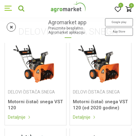
0
0
Agromarket app
Google play
DELOVI ČISTAČA SNEGA
Preuzmite besplatno
App Store
Agromarket aplikaciju
DELOVI ČISTAČA SNEGA
DELOVI ČISTAČA SNEGA
Motorni čistač snega VST
Motorni čistač snega VST
120
120 (od 2020 godine)
Detaljnije
Detaljnije