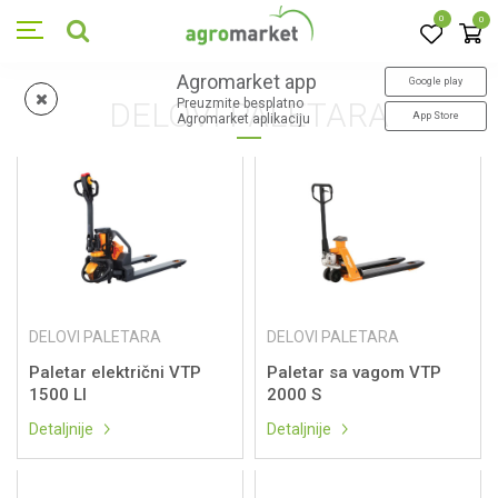
0
0
Agromarket app
Google play
DELOVI PALETARA
Preuzmite besplatno
App Store
Agromarket aplikaciju
DELOVI PALETARA
DELOVI PALETARA
Paletar električni VTP
Paletar sa vagom VTP
1500 LI
2000 S
Detaljnije
Detaljnije