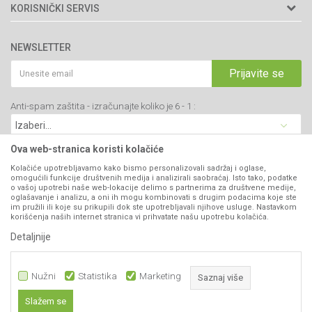
Adresa: Kraljevačkog bataljona 235/2
O nama
KORISNIČKI SERVIS
34000 Kragujevac, Srbija
Prodavnice
Uslovi korišćenja i prodaje
webshop@agromarket.rs
Brendovi
NEWSLETTER
Politika privatnosti
Katalozi
034/200-784
Kako kupiti
Prijavite se
Saradnja
PIB: 102135221
Isporuka
Blog
Anti-spam zaštita - izračunajte koliko je 6 - 1 :
Click & Collect
Matični broj: 07593252
Najčešća pitanja
Načini plaćanja
Kontakt
Plaćanje karticama
Ova web-stranica koristi kolačiće
B2B Portal
Web kredit Raiffeisen banke
Kolačiće upotrebljavamo kako bismo personalizovali sadržaj i oglase,
VIBER I SMS NEWSLETTER
omogućili funkcije društvenih medija i analizirali saobraćaj. Isto tako, podatke
Pravo na odustajanje
o vašoj upotrebi naše web-lokacije delimo s partnerima za društvene medije,
oglašavanje i analizu, a oni ih mogu kombinovati s drugim podacima koje ste
Prijavite se
Reklamacije
im pružili ili koje su prikupili dok ste upotrebljavali njihove usluge. Nastavkom
korišćenja naših internet stranica vi prihvatate našu upotrebu kolačića.
Povraćaj sredstava
Detaljnije
PRATITE NAS
Zamena artikala
Nužni
Statistika
Marketing
Saznaj više
Slažem se