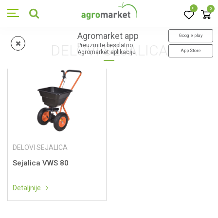
0
0
Agromarket app
Google play
DELOVI SEJALICA
Preuzmite besplatno
App Store
Agromarket aplikaciju
DELOVI SEJALICA
Sejalica VWS 80
Detaljnije