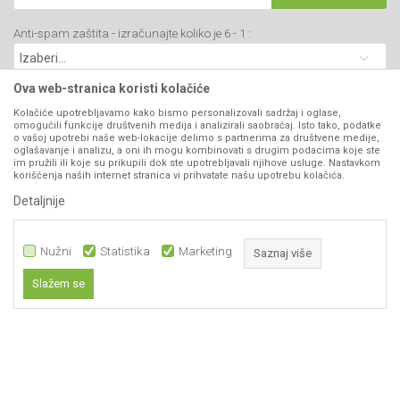
Saradnja
PIB: 102135221
Isporuka
Blog
Anti-spam zaštita - izračunajte koliko je 6 - 1 :
Click & Collect
Matični broj: 07593252
Najčešća pitanja
Načini plaćanja
Kontakt
Plaćanje karticama
Ova web-stranica koristi kolačiće
B2B Portal
Web kredit Raiffeisen banke
Kolačiće upotrebljavamo kako bismo personalizovali sadržaj i oglase,
VIBER I SMS NEWSLETTER
omogućili funkcije društvenih medija i analizirali saobraćaj. Isto tako, podatke
Pravo na odustajanje
o vašoj upotrebi naše web-lokacije delimo s partnerima za društvene medije,
oglašavanje i analizu, a oni ih mogu kombinovati s drugim podacima koje ste
Prijavite se
Reklamacije
im pružili ili koje su prikupili dok ste upotrebljavali njihove usluge. Nastavkom
korišćenja naših internet stranica vi prihvatate našu upotrebu kolačića.
Povraćaj sredstava
Detaljnije
PRATITE NAS
Zamena artikala
Nužni
Statistika
Marketing
Saznaj više
Slažem se
Nužni
Statistika
Marketing