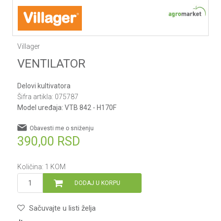
Villager
VENTILATOR
Delovi kultivatora
Šifra artikla:
075787
Model uređaja:
VTB 842 - H170F
Obavesti me o sniženju
390,00
RSD
Količina:
1
KOM
DODAJ U KORPU
Sačuvajte u listi želja