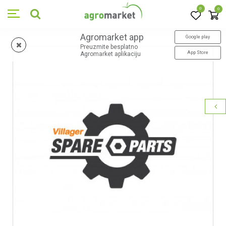
0
0
Agromarket app
Google play
Preuzmite besplatno
App Store
Agromarket aplikaciju