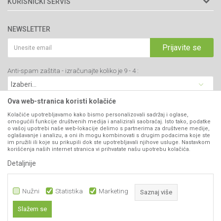
KORISNIČKI SERVIS
34000 Kragujevac, Srbija
Prodavnice
Uslovi korišćenja i prodaje
webshop@agromarket.rs
Brendovi
NEWSLETTER
Politika privatnosti
Katalozi
034/200-784
Kako kupiti
Prijavite se
Saradnja
PIB: 102135221
Isporuka
Blog
Anti-spam zaštita - izračunajte koliko je 9 - 4 :
Click & Collect
Matični broj: 07593252
Najčešća pitanja
Načini plaćanja
Kontakt
Plaćanje karticama
Ova web-stranica koristi kolačiće
B2B Portal
Web kredit Raiffeisen banke
Kolačiće upotrebljavamo kako bismo personalizovali sadržaj i oglase,
VIBER I SMS NEWSLETTER
omogućili funkcije društvenih medija i analizirali saobraćaj. Isto tako, podatke
Pravo na odustajanje
o vašoj upotrebi naše web-lokacije delimo s partnerima za društvene medije,
oglašavanje i analizu, a oni ih mogu kombinovati s drugim podacima koje ste
Prijavite se
Reklamacije
im pružili ili koje su prikupili dok ste upotrebljavali njihove usluge. Nastavkom
korišćenja naših internet stranica vi prihvatate našu upotrebu kolačića.
Povraćaj sredstava
Detaljnije
PRATITE NAS
Zamena artikala
Nužni
Statistika
Marketing
Saznaj više
Slažem se