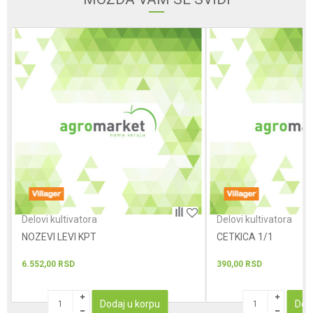
Poruka
POŠALJI
Delovi kultivatora
Delovi kultivatora
NOZEVI LEVI KPT
CETKICA 1/1
6.552,00
RSD
390,00
RSD
Dodaj u korpu
Dod