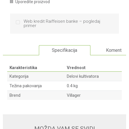
Uporedite proizvod
Web kredit Raiffeisen banke – pogledaj
primer
Specifikacija
Komentari
Karakteristika
Vrednost
Kategorija
Delovi kultivatora
Težina pakovanja
0.4 kg
Brend
Villager
Ime/Nadimak
Email
MOŽDA VAM SE SVIDI