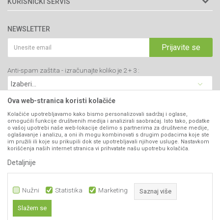
KORISNIČKI SERVIS
34000 Kragujevac, Srbija
Prodavnice
Uslovi korišćenja i prodaje
webshop@agromarket.rs
Brendovi
NEWSLETTER
Politika privatnosti
Katalozi
034/200-784
Kako kupiti
Prijavite se
Saradnja
PIB: 102135221
Isporuka
Blog
Anti-spam zaštita - izračunajte koliko je 2 + 3 :
Click & Collect
Matični broj: 07593252
Najčešća pitanja
Načini plaćanja
Kontakt
Plaćanje karticama
Ova web-stranica koristi kolačiće
B2B Portal
Web kredit Raiffeisen banke
Kolačiće upotrebljavamo kako bismo personalizovali sadržaj i oglase,
VIBER I SMS NEWSLETTER
omogućili funkcije društvenih medija i analizirali saobraćaj. Isto tako, podatke
Pravo na odustajanje
o vašoj upotrebi naše web-lokacije delimo s partnerima za društvene medije,
oglašavanje i analizu, a oni ih mogu kombinovati s drugim podacima koje ste
Prijavite se
Reklamacije
im pružili ili koje su prikupili dok ste upotrebljavali njihove usluge. Nastavkom
korišćenja naših internet stranica vi prihvatate našu upotrebu kolačića.
Povraćaj sredstava
Detaljnije
PRATITE NAS
Zamena artikala
Nužni
Statistika
Marketing
Saznaj više
Slažem se