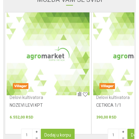
Poruka
POŠALJI
Delovi kultivatora
Delovi kultivatora
NOZEVI LEVI KPT
CETKICA 1/1
6.552,00
RSD
390,00
RSD
Dodaj u korpu
Dod