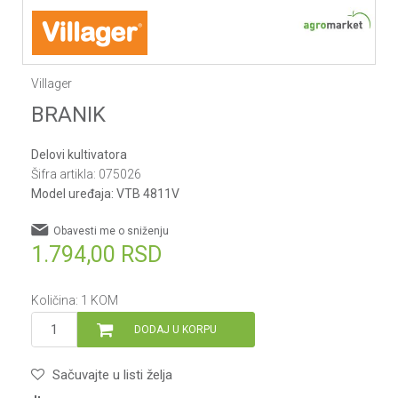
Villager
BRANIK
Delovi kultivatora
Šifra artikla:
075026
Model uređaja:
VTB 4811V
Obavesti me o sniženju
1.794,00
RSD
Količina:
1
KOM
DODAJ U KORPU
Sačuvajte u listi želja