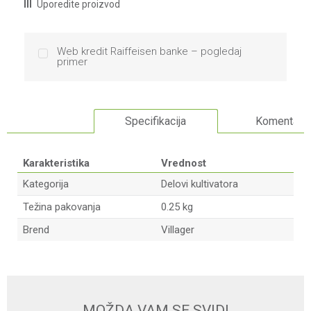
Uporedite proizvod
Web kredit Raiffeisen banke – pogledaj
primer
Specifikacija
Komentari
Karakteristika
Vrednost
Kategorija
Delovi kultivatora
Težina pakovanja
0.25 kg
Brend
Villager
Ime/Nadimak
Email
MOŽDA VAM SE SVIDI