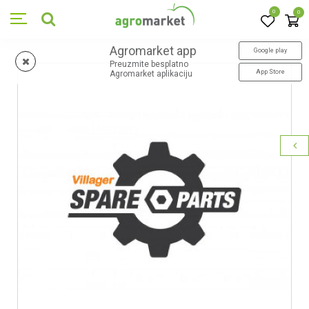
0
0
Agromarket app
Google play
Preuzmite besplatno
App Store
Agromarket aplikaciju