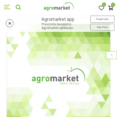
0
0
Agromarket app
Google play
Preuzmite besplatno
App Store
Agromarket aplikaciju