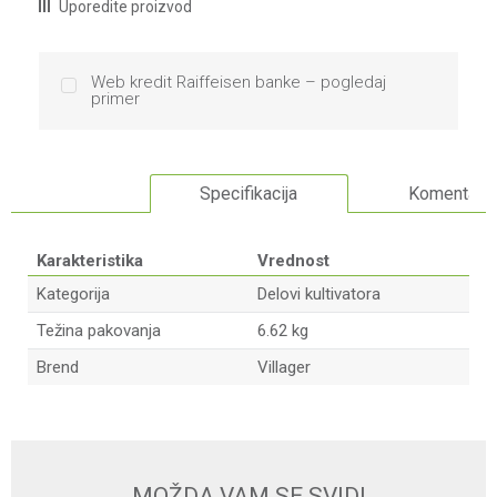
Uporedite proizvod
Web kredit Raiffeisen banke – pogledaj
primer
Specifikacija
Komentari
Karakteristika
Vrednost
Kategorija
Delovi kultivatora
Težina pakovanja
6.62 kg
Brend
Villager
Ime/Nadimak
Email
MOŽDA VAM SE SVIDI