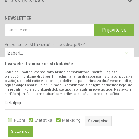
KORISNIČKI SERVIS
34000 Kragujevac, Srbija
Prodavnice
Uslovi korišćenja i prodaje
webshop@agromarket.rs
Brendovi
NEWSLETTER
Politika privatnosti
Katalozi
034/200-784
Kako kupiti
Prijavite se
Saradnja
PIB: 102135221
Isporuka
Blog
Anti-spam zaštita - izračunajte koliko je 9 - 4 :
Click & Collect
Matični broj: 07593252
Najčešća pitanja
Načini plaćanja
Kontakt
Plaćanje karticama
Ova web-stranica koristi kolačiće
B2B Portal
Web kredit Raiffeisen banke
Kolačiće upotrebljavamo kako bismo personalizovali sadržaj i oglase,
VIBER I SMS NEWSLETTER
omogućili funkcije društvenih medija i analizirali saobraćaj. Isto tako, podatke
Pravo na odustajanje
o vašoj upotrebi naše web-lokacije delimo s partnerima za društvene medije,
oglašavanje i analizu, a oni ih mogu kombinovati s drugim podacima koje ste
Prijavite se
Reklamacije
im pružili ili koje su prikupili dok ste upotrebljavali njihove usluge. Nastavkom
korišćenja naših internet stranica vi prihvatate našu upotrebu kolačića.
Povraćaj sredstava
Detaljnije
PRATITE NAS
Zamena artikala
Nužni
Statistika
Marketing
Saznaj više
Slažem se