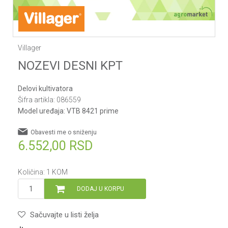
Villager
NOZEVI DESNI KPT
Delovi kultivatora
Šifra artikla:
086559
Model uređaja:
VTB 8421 prime
Obavesti me o sniženju
6.552,00
RSD
Količina:
1
KOM
DODAJ U KORPU
Sačuvajte u listi želja