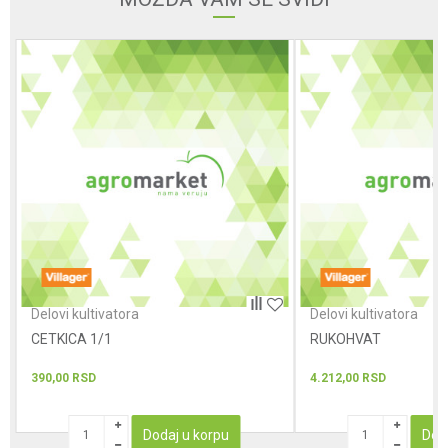
Poruka
POŠALJI
Delovi kultivatora
Delovi kultivatora
CETKICA 1/1
RUKOHVAT
390,00
RSD
4.212,00
RSD
Dodaj u korpu
Dod