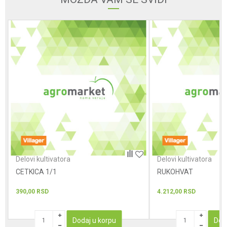
Poruka
POŠALJI
Delovi kultivatora
Delovi kultivatora
CETKICA 1/1
RUKOHVAT
390,00
RSD
4.212,00
RSD
Dodaj u korpu
Dod