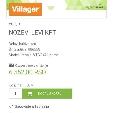
Villager
NOZEVI LEVI KPT
Delovi kultivatora
Šifra artikla:
086558
Model uređaja:
VTB 8421 prime
Obavesti me o sniženju
6.552,00
RSD
Količina:
1
KOM
DODAJ U KORPU
Sačuvajte u listi želja