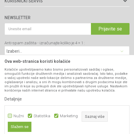
KORISNIČKI SERVIS
34000 Kragujevac, Srbija
Prodavnice
Uslovi korišćenja i prodaje
webshop@agromarket.rs
Brendovi
NEWSLETTER
Politika privatnosti
Katalozi
034/200-784
Kako kupiti
Prijavite se
Saradnja
PIB: 102135221
Isporuka
Blog
Anti-spam zaštita - izračunajte koliko je 4 + 1 :
Click & Collect
Matični broj: 07593252
Najčešća pitanja
Načini plaćanja
Kontakt
Plaćanje karticama
Ova web-stranica koristi kolačiće
B2B Portal
Web kredit Raiffeisen banke
Kolačiće upotrebljavamo kako bismo personalizovali sadržaj i oglase,
VIBER I SMS NEWSLETTER
omogućili funkcije društvenih medija i analizirali saobraćaj. Isto tako, podatke
Pravo na odustajanje
o vašoj upotrebi naše web-lokacije delimo s partnerima za društvene medije,
oglašavanje i analizu, a oni ih mogu kombinovati s drugim podacima koje ste
Prijavite se
Reklamacije
im pružili ili koje su prikupili dok ste upotrebljavali njihove usluge. Nastavkom
korišćenja naših internet stranica vi prihvatate našu upotrebu kolačića.
Povraćaj sredstava
Detaljnije
PRATITE NAS
Zamena artikala
Nužni
Statistika
Marketing
Saznaj više
Slažem se