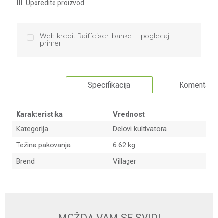
Uporedite proizvod
Web kredit Raiffeisen banke – pogledaj
primer
Specifikacija
Komentari
Karakteristika
Vrednost
Kategorija
Delovi kultivatora
Težina pakovanja
6.62 kg
Brend
Villager
Ime/Nadimak
Email
MOŽDA VAM SE SVIDI