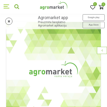
0
0
Agromarket app
Google play
Preuzmite besplatno
App Store
Agromarket aplikaciju