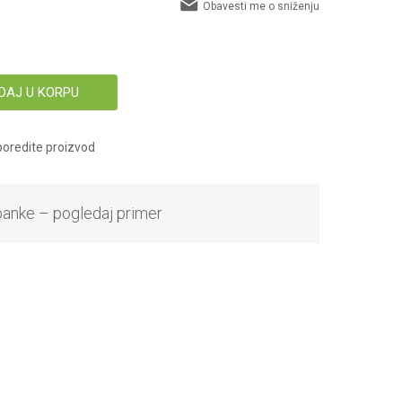
Obavesti me o sniženju
DAJ U KORPU
oredite proizvod
banke – pogledaj primer