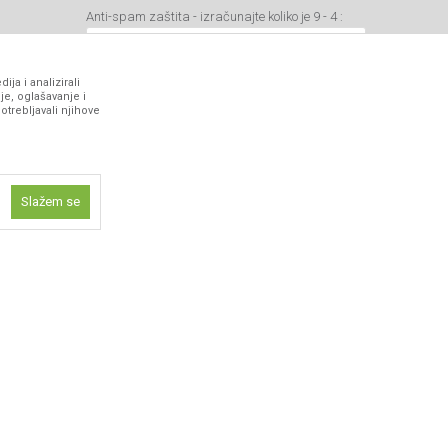
Anti-spam zaštita - izračunajte koliko je 9 - 4 :
ja i analizirali
je, oglašavanje i
otrebljavali njihove
VIBER I SMS NEWSLETTER
Prijavite se
Slažem se
PRATITE NAS
ne funkcije kao
isti kolačiće
ismo omogućili
 iskustvo.
 artikli prikazani na sajtu su deo naše ponude i ne podrazumeva da