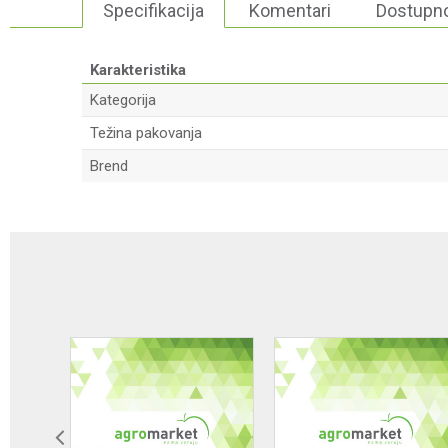
Specifikacija
Komentari
Dostupno
Karakteristika
Kategorija
Težina pakovanja
Brend
Ime/Nadimak
Poruka