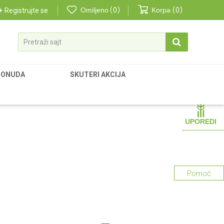
Omiljeno
0
Korpa
0
Registrujte se
Pretraži sajt
PONUDA
SKUTERI AKCIJA
UPOREDI
Pomoć