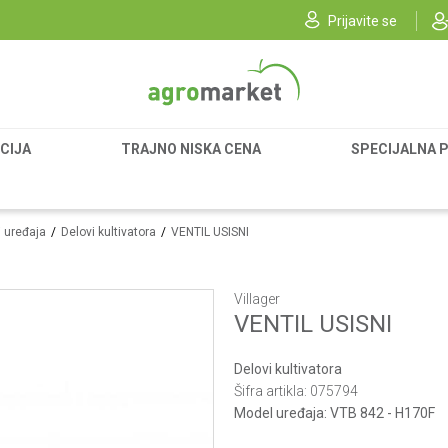
Prijavite se
CIJA
TRAJNO NISKA CENA
SPECIJALNA 
i uređaja
Delovi kultivatora
VENTIL USISNI
Villager
VENTIL USISNI
Delovi kultivatora
Šifra artikla:
075794
Model uređaja:
VTB 842 - H170F