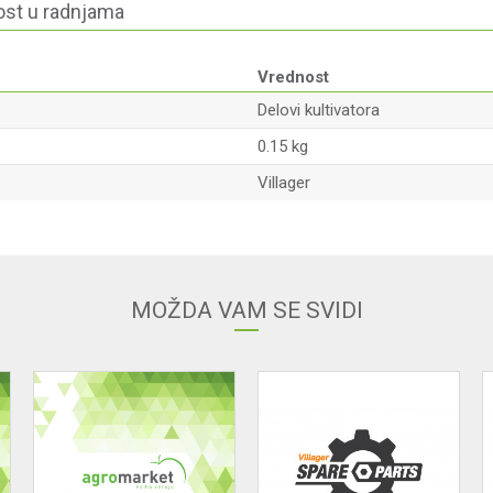
st u radnjama
Vrednost
Delovi kultivatora
0.15 kg
Villager
Email
MOŽDA VAM SE SVIDI