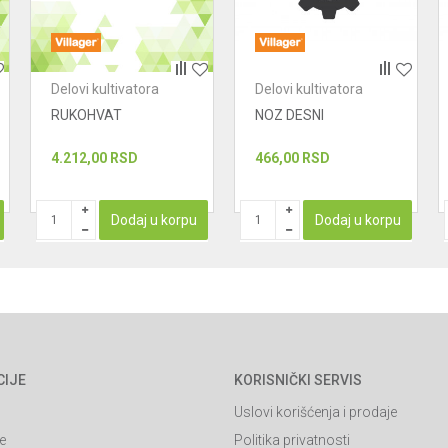
Delovi kultivatora
Delovi kultivatora
RUKOHVAT
NOZ DESNI
4.212,00
RSD
466,00
RSD
Dodaj u korpu
Dodaj u korpu
CIJE
KORISNIČKI SERVIS
Uslovi korišćenja i prodaje
e
Politika privatnosti