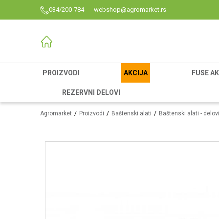
034/200-784
webshop@agromarket.rs
PROIZVODI
AKCIJA
FUSE AK
REZERVNI DELOVI
Agromarket
Proizvodi
Baštenski alati
Baštenski alati - delov