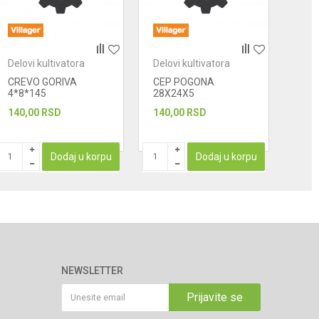
Delovi kultivatora
Delovi kultivatora
Delo
CREVO GORIVA
CEP POGONA
DIS
4*8*145
28X24X5
KAR
140,00
RSD
140,00
RSD
234
PROIZ
Dodaj u korpu
Dodaj u korpu
NEWSLETTER
Prijavite se