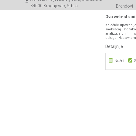
34000 Kragujevac, Srbija
Brendovi
Katalozi
webshop@agromarket.rs
Ova web-stranic
Saradnja
Kolačiće upotreblja
034/200-784
saobraćaj. Isto ta
Blog
analizu, a oni ih m
PIB: 102135221
usluge. Nastavkom k
Najčešća p
Matični broj: 07593252
Detaljnije
Kontakt
B2B Porta
Nužni
S
Nužni
Statistika
Marketing
Nastojimo da budemo što precizniji u opisu proizvoda, prikazu sli