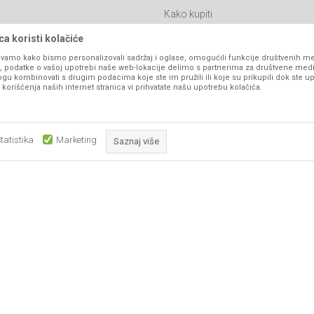
Kako kupiti
Isporuka
a koristi kolačiće
Click & Collect
vamo kako bismo personalizovali sadržaj i oglase, omogućili funkcije društvenih medi
ko, podatke o vašoj upotrebi naše web-lokacije delimo s partnerima za društvene medi
Načini plaćanja
ogu kombinovati s drugim podacima koje ste im pružili ili koje su prikupili dok ste up
orišćenja naših internet stranica vi prihvatate našu upotrebu kolačića.
itanja
Plaćanje karticama
Web kredit Raiffeisen banke
l
Pravo na odustajanje
tatistika
Marketing
Saznaj više
Reklamacije
Povraćaj sredstava
Obavezni kolačići čine stranicu upotrebljivom omogućavajući osnov
Zamena artikala
što su navigacija stranicom i pristup zaštićenim područjima. Sajt kor
koji su nužni za ispravno funkcioniranje naše web stranice kako b
pojedine tehničke funkcije i tako Vam osigurali pozitivno korisničko
ka, ali ne možemo garantovati da su sve informacije kompletne i bez grešaka. Svi
su dostupni u svakom trenutku.