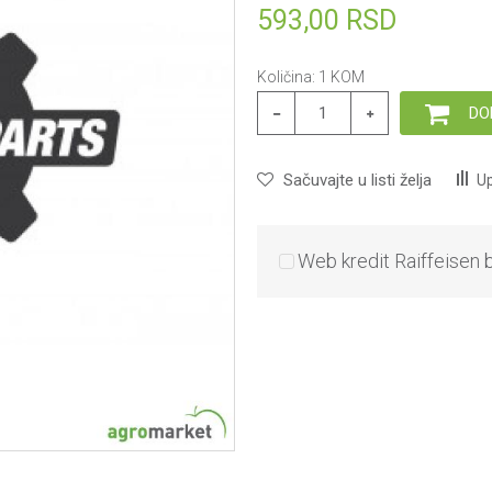
593,00
RSD
Količina:
1
KOM
DO
Sačuvajte u listi želja
Up
Web kredit Raiffeisen 