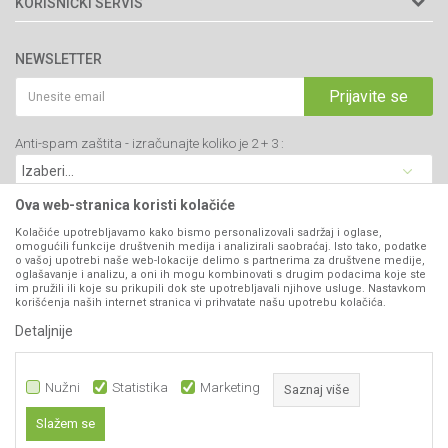
KORISNIČKI SERVIS
34000 Kragujevac, Srbija
Prodavnice
Uslovi korišćenja i prodaje
webshop@agromarket.rs
Brendovi
NEWSLETTER
Politika privatnosti
Katalozi
034/200-784
Kako kupiti
Prijavite se
Saradnja
PIB: 102135221
Isporuka
Blog
Anti-spam zaštita - izračunajte koliko je 2 + 3 :
Click & Collect
Matični broj: 07593252
Najčešća pitanja
Načini plaćanja
Kontakt
Plaćanje karticama
Ova web-stranica koristi kolačiće
B2B Portal
Web kredit Raiffeisen banke
Kolačiće upotrebljavamo kako bismo personalizovali sadržaj i oglase,
VIBER I SMS NEWSLETTER
omogućili funkcije društvenih medija i analizirali saobraćaj. Isto tako, podatke
Pravo na odustajanje
o vašoj upotrebi naše web-lokacije delimo s partnerima za društvene medije,
oglašavanje i analizu, a oni ih mogu kombinovati s drugim podacima koje ste
Prijavite se
Reklamacije
im pružili ili koje su prikupili dok ste upotrebljavali njihove usluge. Nastavkom
korišćenja naših internet stranica vi prihvatate našu upotrebu kolačića.
Povraćaj sredstava
Detaljnije
PRATITE NAS
Zamena artikala
Nužni
Statistika
Marketing
Saznaj više
Slažem se