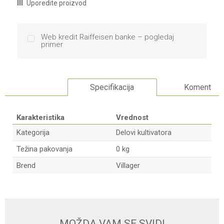
Uporedite proizvod
Web kredit Raiffeisen banke – pogledaj
primer
Specifikacija
Komentari
Karakteristika
Vrednost
Kategorija
Delovi kultivatora
Težina pakovanja
0 kg
Brend
Villager
Ime/Nadimak
Email
MOŽDA VAM SE SVIDI