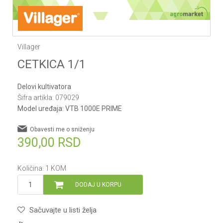
Villager
CETKICA 1/1
Delovi kultivatora
Šifra artikla:
079029
Model uređaja:
VTB 1000E PRIME
Obavesti me o sniženju
390,00
RSD
Količina:
1
KOM
DODAJ U KORPU
Sačuvajte u listi želja