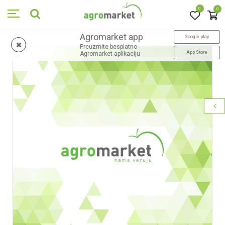
0
0
Agromarket app
Google play
Preuzmite besplatno
App Store
Agromarket aplikaciju