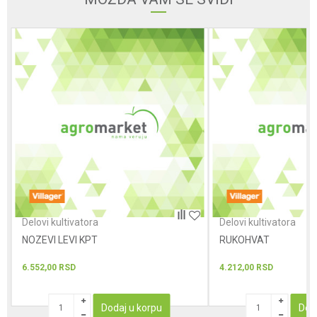
Poruka
POŠALJI
Delovi kultivatora
Delovi kultivatora
NOZEVI LEVI KPT
RUKOHVAT
6.552,00
RSD
4.212,00
RSD
Dodaj u korpu
Dod