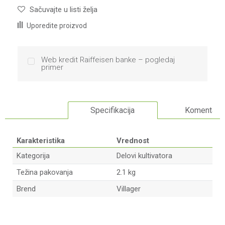
Sačuvajte u listi želja
Uporedite proizvod
Web kredit Raiffeisen banke – pogledaj
primer
Specifikacija
Komentari
Karakteristika
Vrednost
Kategorija
Delovi kultivatora
Težina pakovanja
2.1 kg
Brend
Villager
Ime/Nadimak