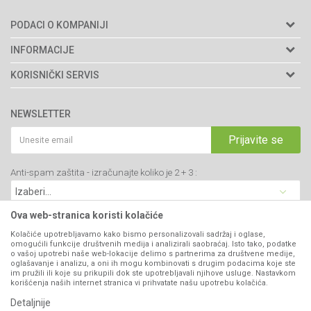
PODACI O KOMPANIJI
Agromarket doo
INFORMACIJE
Adresa: Kraljevačkog bataljona 235/2
O nama
KORISNIČKI SERVIS
34000 Kragujevac, Srbija
Prodavnice
Uslovi korišćenja i prodaje
webshop@agromarket.rs
Brendovi
NEWSLETTER
Politika privatnosti
Katalozi
034/200-784
Kako kupiti
Prijavite se
Saradnja
PIB: 102135221
Isporuka
Blog
Anti-spam zaštita - izračunajte koliko je 2 + 3 :
Click & Collect
Matični broj: 07593252
Najčešća pitanja
Načini plaćanja
Kontakt
Plaćanje karticama
Ova web-stranica koristi kolačiće
B2B Portal
Web kredit Raiffeisen banke
Kolačiće upotrebljavamo kako bismo personalizovali sadržaj i oglase,
VIBER I SMS NEWSLETTER
omogućili funkcije društvenih medija i analizirali saobraćaj. Isto tako, podatke
Pravo na odustajanje
o vašoj upotrebi naše web-lokacije delimo s partnerima za društvene medije,
oglašavanje i analizu, a oni ih mogu kombinovati s drugim podacima koje ste
Prijavite se
Reklamacije
im pružili ili koje su prikupili dok ste upotrebljavali njihove usluge. Nastavkom
korišćenja naših internet stranica vi prihvatate našu upotrebu kolačića.
Povraćaj sredstava
Detaljnije
PRATITE NAS