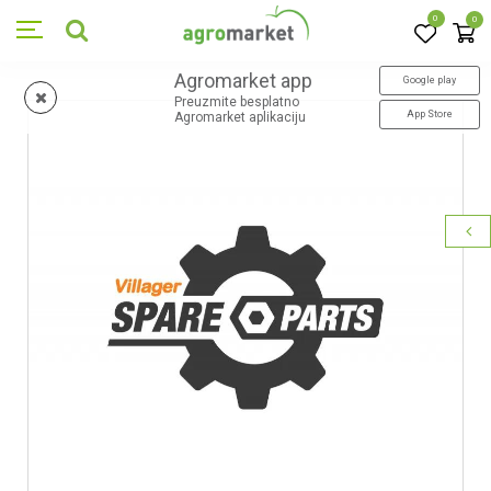
0
0
Agromarket app
Google play
Preuzmite besplatno
App Store
Agromarket aplikaciju