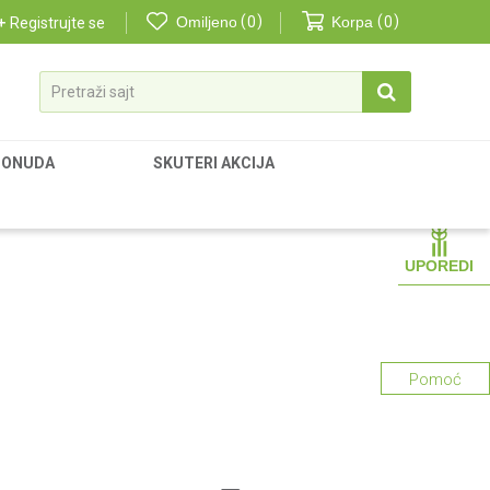
Omiljeno
0
Korpa
0
Registrujte se
Pretraži sajt
PONUDA
SKUTERI AKCIJA
UPOREDI
Pomoć