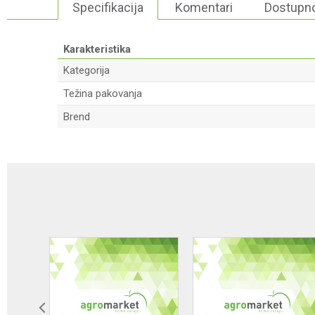
Specifikacija
Komentari
Dostupno
Karakteristika
Kategorija
Težina pakovanja
Brend
Ime/Nadimak
Poruka