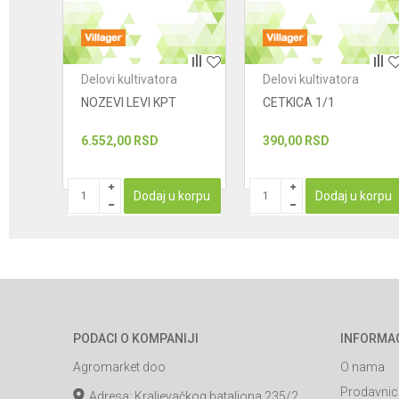
POŠALJI
Delovi kultivatora
Delovi kultivatora
T
NOZEVI LEVI KPT
CETKICA 1/1
6.552,00
RSD
390,00
RSD
korpu
Dodaj u korpu
Dodaj u korpu
PODACI O KOMPANIJI
INFORMA
Agromarket doo
O nama
Prodavnic
Adresa: Kraljevačkog bataljona 235/2