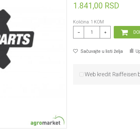
1.841,00
RSD
Količina:
1
KOM
DO
Sačuvajte u listi želja
Up
Web kredit Raiffeisen 