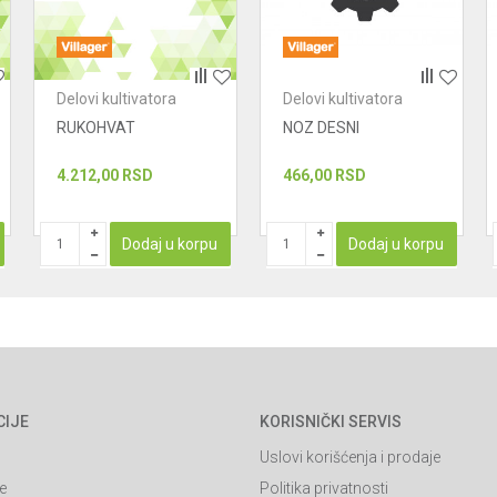
Delovi kultivatora
Delovi kultivatora
RUKOHVAT
NOZ DESNI
4.212,00
RSD
466,00
RSD
Dodaj u korpu
Dodaj u korpu
CIJE
KORISNIČKI SERVIS
Uslovi korišćenja i prodaje
e
Politika privatnosti