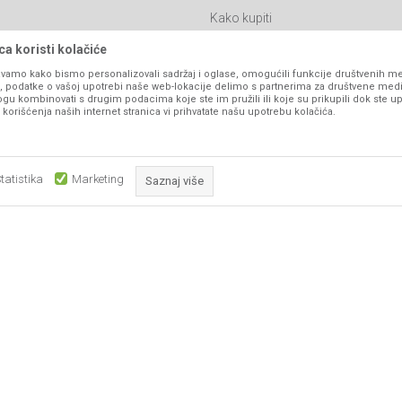
Kako kupiti
Isporuka
a koristi kolačiće
Click & Collect
vamo kako bismo personalizovali sadržaj i oglase, omogućili funkcije društvenih medi
ko, podatke o vašoj upotrebi naše web-lokacije delimo s partnerima za društvene medi
Načini plaćanja
ogu kombinovati s drugim podacima koje ste im pružili ili koje su prikupili dok ste up
orišćenja naših internet stranica vi prihvatate našu upotrebu kolačića.
itanja
Plaćanje karticama
Web kredit Raiffeisen banke
l
Pravo na odustajanje
tatistika
Marketing
Saznaj više
Reklamacije
Povraćaj sredstava
Obavezni kolačići čine stranicu upotrebljivom omogućavajući osnov
Zamena artikala
što su navigacija stranicom i pristup zaštićenim područjima. Sajt kor
koji su nužni za ispravno funkcioniranje naše web stranice kako b
pojedine tehničke funkcije i tako Vam osigurali pozitivno korisničko
ka, ali ne možemo garantovati da su sve informacije kompletne i bez grešaka. Svi
su dostupni u svakom trenutku.