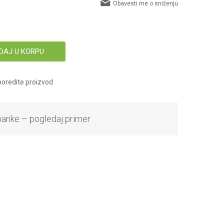
Obavesti me o sniženju
DAJ U KORPU
oredite proizvod
banke – pogledaj primer