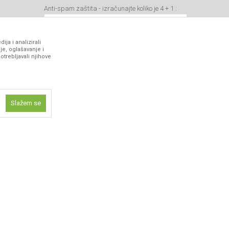
Anti-spam zaštita - izračunajte koliko je 4 + 1 :
ja i analizirali
je, oglašavanje i
otrebljavali njihove
VIBER I SMS NEWSLETTER
Prijavite se
Slažem se
PRATITE NAS
ne funkcije kao
isti kolačiće
ismo omogućili
 iskustvo.
 artikli prikazani na sajtu su deo naše ponude i ne podrazumeva da