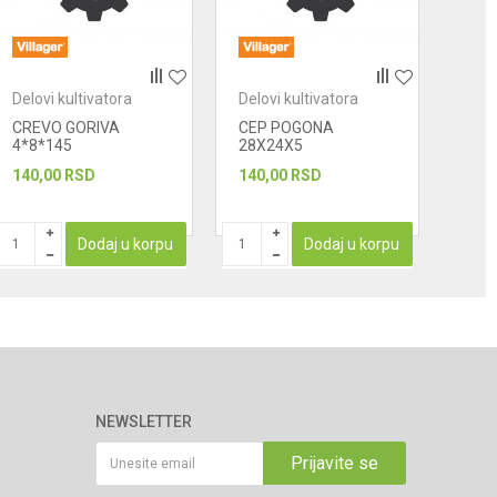
Delovi kultivatora
Delovi kultivatora
Delo
CREVO GORIVA
CEP POGONA
DIS
4*8*145
28X24X5
KAR
140,00
RSD
140,00
RSD
234
PROIZ
Dodaj u korpu
Dodaj u korpu
NEWSLETTER
Prijavite se