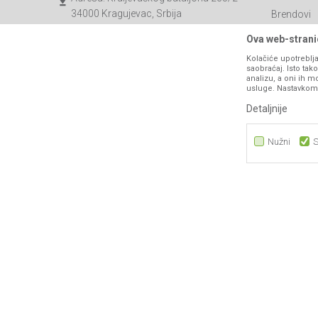
34000 Kragujevac, Srbija
Brendovi
Katalozi
webshop@agromarket.rs
Ova web-stranic
Saradnja
Kolačiće upotreblja
034/200-784
saobraćaj. Isto ta
Blog
analizu, a oni ih m
PIB: 102135221
usluge. Nastavkom k
Najčešća p
Matični broj: 07593252
Detaljnije
Kontakt
B2B Porta
Nužni
S
Nužni
Statistika
Marketing
Nastojimo da budemo što precizniji u opisu proizvoda, prikazu sli