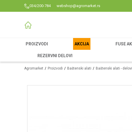
034/200-784
webshop@agromarket.rs
PROIZVODI
AKCIJA
FUSE AK
REZERVNI DELOVI
Agromarket
Proizvodi
Baštenski alati
Baštenski alati - delov