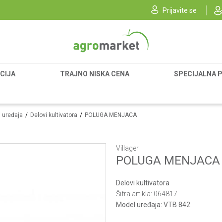
Prijavite se
CIJA
TRAJNO NISKA CENA
SPECIJALNA 
i uređaja
Delovi kultivatora
POLUGA MENJACA
Villager
POLUGA MENJACA
Delovi kultivatora
Šifra artikla:
064817
Model uređaja:
VTB 842