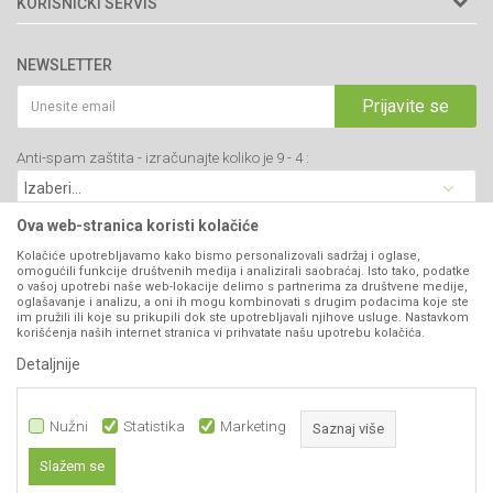
KORISNIČKI SERVIS
34000 Kragujevac, Srbija
Prodavnice
Uslovi korišćenja i prodaje
webshop@agromarket.rs
Brendovi
NEWSLETTER
Politika privatnosti
Katalozi
034/200-784
Kako kupiti
Prijavite se
Saradnja
PIB: 102135221
Isporuka
Blog
Anti-spam zaštita - izračunajte koliko je 9 - 4 :
Click & Collect
Matični broj: 07593252
Najčešća pitanja
Načini plaćanja
Kontakt
Plaćanje karticama
Ova web-stranica koristi kolačiće
B2B Portal
Web kredit Raiffeisen banke
Kolačiće upotrebljavamo kako bismo personalizovali sadržaj i oglase,
VIBER I SMS NEWSLETTER
omogućili funkcije društvenih medija i analizirali saobraćaj. Isto tako, podatke
Pravo na odustajanje
o vašoj upotrebi naše web-lokacije delimo s partnerima za društvene medije,
oglašavanje i analizu, a oni ih mogu kombinovati s drugim podacima koje ste
Prijavite se
Reklamacije
im pružili ili koje su prikupili dok ste upotrebljavali njihove usluge. Nastavkom
korišćenja naših internet stranica vi prihvatate našu upotrebu kolačića.
Povraćaj sredstava
Detaljnije
PRATITE NAS
Zamena artikala
Nužni
Statistika
Marketing
Saznaj više
Slažem se