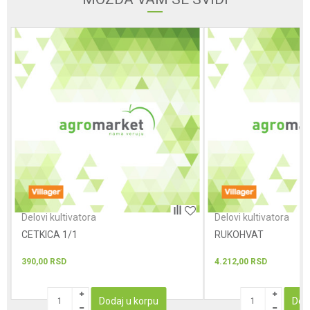
Poruka
POŠALJI
Delovi kultivatora
Delovi kultivatora
CETKICA 1/1
RUKOHVAT
390,00
RSD
4.212,00
RSD
Dodaj u korpu
Dod