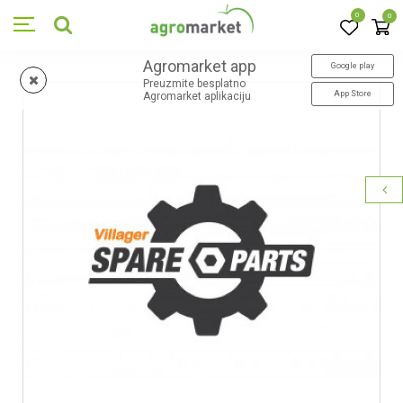
0
0
Agromarket app
Google play
Preuzmite besplatno
App Store
Agromarket aplikaciju