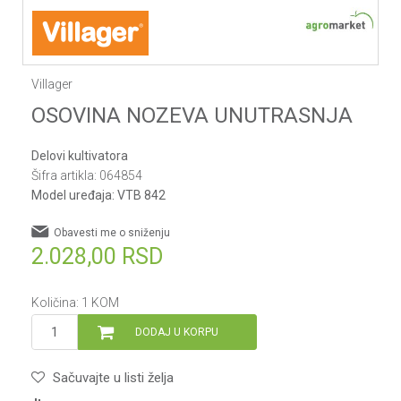
Villager
OSOVINA NOZEVA UNUTRASNJA
Delovi kultivatora
Šifra artikla:
064854
Model uređaja:
VTB 842
Obavesti me o sniženju
2.028,00
RSD
Količina:
1
KOM
DODAJ U KORPU
Sačuvajte u listi želja