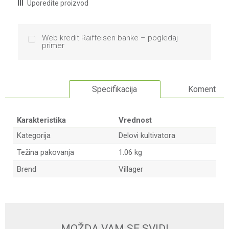
Uporedite proizvod
Web kredit Raiffeisen banke – pogledaj
primer
Specifikacija
Komentari
Karakteristika
Vrednost
Kategorija
Delovi kultivatora
Težina pakovanja
1.06 kg
Brend
Villager
Ime/Nadimak
Email
MOŽDA VAM SE SVIDI